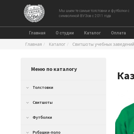
Мы шьем те самые толстовки и футболки с
символикой ВУЗов с 2011 года
Главная
О студии
Каталог
Оплата
Главная
Каталог
Свитшоты учебных заведени
Меню по каталогу
Ка
Толстовки
Свитшоты
Футболки
Рубашки-поло