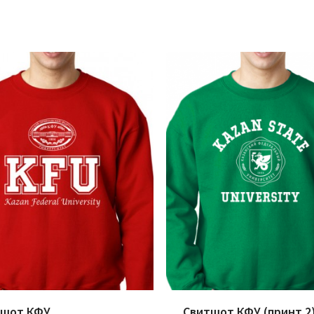
тшот КФУ
Свитшот КФУ (принт 2