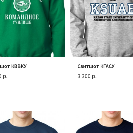
тшот КВВКУ
Свитшот КГАСУ
0 р.
3 300 р.