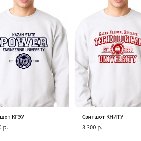
шот КГЭУ
Свитшот КНИТУ
0 р.
3 300 р.