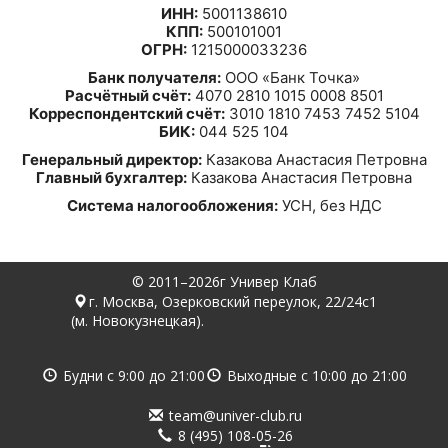
ИНН:
5001138610
КПП:
500101001
ОГРН:
1215000033236
Банк получателя:
ООО «Банк Точка»
Расчётный счёт:
4070 2810 1015 0008 8501
Корреспондентский счёт:
3010 1810 7453 7452 5104
БИК:
044 525 104
Генеральный директор:
Казакова Анастасия Петровна
Главный бухгалтер:
Казакова Анастасия Петровна
Система налогообложения:
УСН, без НДС
© 2011–2026г Универ Клаб
г. Москва, Озерковский переулок, 22/24с1
(м. Новокузнецкая).
Будни с
9:00
до
21:00
Выходные с
10:00
до
21:00
team@univer-club.ru
8 (495) 108-05-26