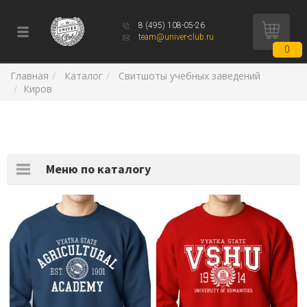
8 (495) 108-05-26
team@univer-club.ru
0
Главная
Каталог
Свитшоты учебных заведений
Киров
Меню по каталогу