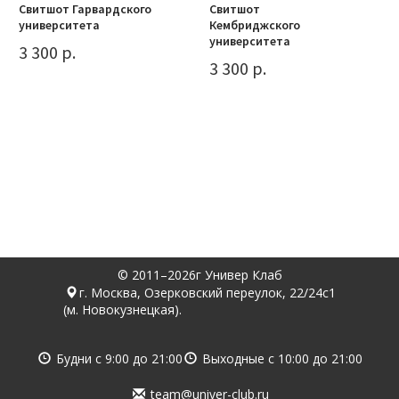
Свитшот Гарвардского
Свитшот
университета
Кембриджского
университета
3 300 р.
3 300 р.
© 2011–2026г Универ Клаб
г. Москва, Озерковский переулок, 22/24с1
(м. Новокузнецкая).
Будни с
9:00
до
21:00
Выходные с
10:00
до
21:00
team@univer-club.ru