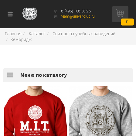
8 (495) 108-05-26
team@univer-club.ru
0
Главная
Каталог
Свитшоты учебных заведений
Кембридж
Меню по каталогу