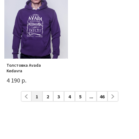
Толстовка Avada
Kedavra
4 190 р.
1
2
3
4
5
...
46