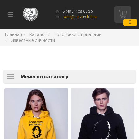
8 (495) 108-05-26
team@univer-club.ru
0
Главная
Каталог
Толстовки с принтами
Известные личности
Меню по каталогу