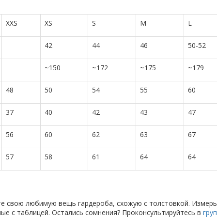
XXS
XS
S
M
L
42
44
46
50-52
~150
~172
~175
~179
48
50
54
55
60
37
40
42
43
47
56
60
62
63
67
57
58
61
64
64
те свою любимую вещь гардероба, схожую с толстовкой. Измерь
анные с таблицей. Остались сомнения? Проконсультируйтесь в
гру