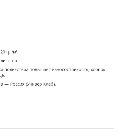
0 гр./м³.
лиэстер.
вка полиэстера повышает износостойкость, хлопок
це.
ив — Россия (Универ Клаб).