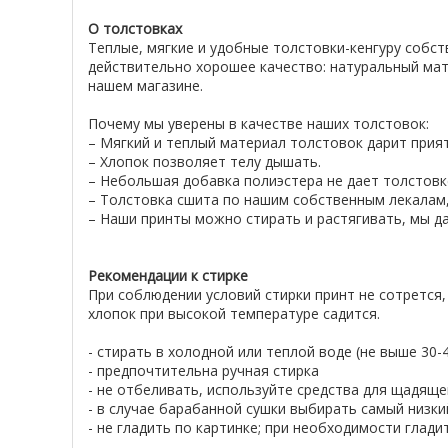
О толстовках
Теплые, мягкие и удобные толстовки-кенгуру собс
действительно хорошее качество: натуральный мат
нашем магазине.
Почему мы уверены в качестве наших толстовок:
– Мягкий и теплый материал толстовок дарит при
– Хлопок позволяет телу дышать.
– Небольшая добавка полиэстера не дает толстовке
– Толстовка сшита по нашим собственным лекалам,
– Наши принты можно стирать и растягивать, мы да
Рекомендации к стирке
При соблюдении условий стирки принт не сотрется,
хлопок при высокой температуре садится.
- стирать в холодной или теплой воде (не выше 30
- предпочтительна ручная стирка
- не отбеливать, используйте средства для щадяще
- в случае барабанной сушки выбирать самый низк
- не гладить по картинке; при необходимости глад