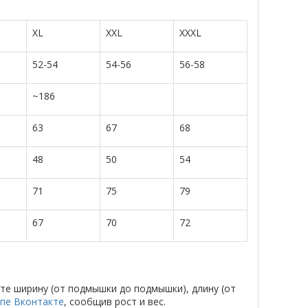
XL
XXL
XXXL
52-54
54-56
56-58
~186
63
67
68
48
50
54
71
75
79
67
70
72
те ширину (от подмышки до подмышки), длину (от
ппе Вконтакте
, сообщив рост и вес.