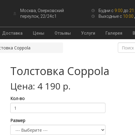
Москва, Озерковский
Будни с
9:00
до
21
переулок, 22/24с1
Выходные с
10:00
Доставка
Цены
Отзывы
Услуги
Галерея
стовка Coppola
Толстовка Coppola
Цена: 4 190 р.
Кол-во
Размер