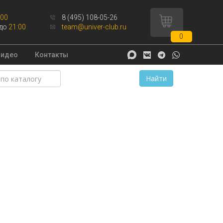
:00
8 (495) 108-05-26
до
21:00
team@univer-club.ru
0
Видео
Контакты
Найти