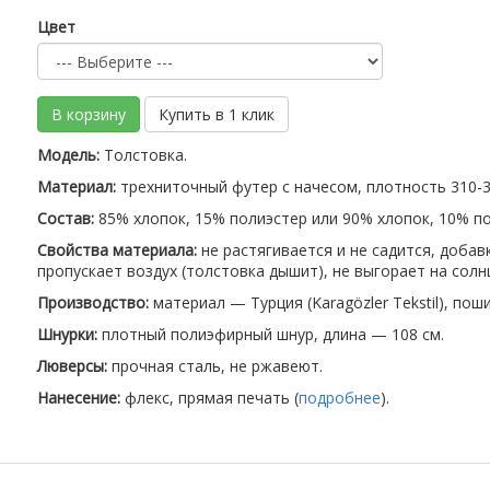
Цвет
В корзину
Купить в 1 клик
Модель:
Толстовка.
Материал:
трехниточный футер с начесом, плотность 310-32
Состав:
85% хлопок, 15% полиэстер или 90% хлопок, 10% по
Свойства материала:
не растягивается и не садится, доба
пропускает воздух (толстовка дышит), не выгорает на солн
Производство:
материал — Турция (Karagözler Tekstil), пош
Шнурки:
плотный полиэфирный шнур, длина — 108 см.
Люверсы:
прочная сталь, не ржавеют.
Нанесение:
флекс, прямая печать (
подробнее
).