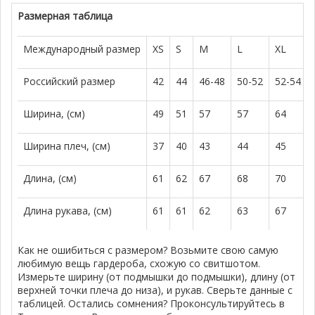
Размерная таблица
Международный размер
XS
S
M
L
XL
Российский размер
42
44
46-48
50-52
52-54
Ширина, (см)
49
51
57
57
64
Ширина плеч, (см)
37
40
43
44
45
Длина, (см)
61
62
67
68
70
Длина рукава, (см)
61
61
62
63
67
Как не ошибиться с размером? Возьмите свою самую
любимую вещь гардероба, схожую со свитшотом.
Измерьте ширину (от подмышки до подмышки), длину (от
верхней точки плеча до низа), и рукав. Сверьте данные с
таблицей. Остались сомнения? Проконсультируйтесь в