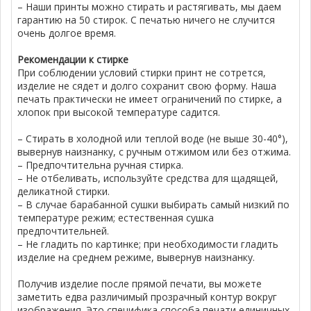
– Наши принты можно стирать и растягивать, мы даем
гарантию на 50 стирок. С печатью ничего не случится
очень долгое время.
Рекомендации к стирке
При соблюдении условий стирки принт не сотрется,
изделие не сядет и долго сохранит свою форму. Наша
печать практически не имеет ограничений по стирке, а
хлопок при высокой температуре садится.
– Стирать в холодной или теплой воде (не выше 30-40°),
вывернув наизнанку, с ручным отжимом или без отжима.
– Предпочтительна ручная стирка.
– Не отбеливать, используйте средства для щадящей,
деликатной стирки.
– В случае барабанной сушки выбирать самый низкий по
температуре режим; естественная сушка
предпочтительней.
– Не гладить по картинке; при необходимости гладить
изделие на среднем режиме, вывернув наизнанку.
Получив изделие после прямой печати, вы можете
заметить едва различимый прозрачный контур вокруг
изображения. Это специфика способа печати единичных