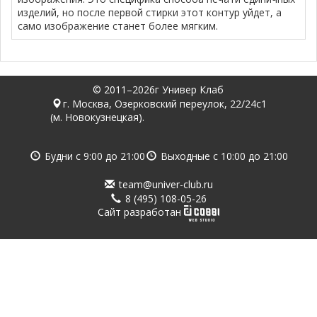
изделий, но после первой стирки этот контур уйдет, а
само изображение станет более мягким.
© 2011–2026г Универ Клаб
г. Москва, Озерковский переулок, 22/24с1
(м. Новокузнецкая).
Будни с
9:00
до
21:00
Выходные с
10:00
до
21:00
team@univer-club.ru
8 (495) 108-05-26
Cайт разработан