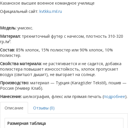
Казанское высшее военное командное училище
Официальный сайт:
kvtkku.mil.ru
Модель:
унисекс.
Материал:
трехниточный футер с начесом, плотность 310-320
гр./м³.
Состав:
85% хлопок, 15% полиэстер или 90% хлопок, 10%
полиэстер.
Свойства материала:
не растягивается и не садится, добавка
полиэстера повышает износостойкость, хлопок пропускает
воздух (свитшот дышит), не выгорает на солнце.
Производство:
материал — Турция (Karagözler Tekstil), пошив —
Россия (Универ Клаб).
Нанесение:
шелкография, флекс или прямая печать (
подробнее
).
Описание
Отзывы (0)
Размерная таблица