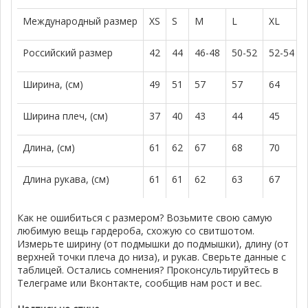
Международный размер
XS
S
M
L
XL
Российский размер
42
44
46-48
50-52
52-54
Ширина, (см)
49
51
57
57
64
Ширина плеч, (см)
37
40
43
44
45
Длина, (см)
61
62
67
68
70
Длина рукава, (см)
61
61
62
63
67
Как не ошибиться с размером? Возьмите свою самую
любимую вещь гардероба, схожую со свитшотом.
Измерьте ширину (от подмышки до подмышки), длину (от
верхней точки плеча до низа), и рукав. Сверьте данные с
таблицей. Остались сомнения? Проконсультируйтесь в
Телеграме или Вконтакте, сообщив нам рост и вес.