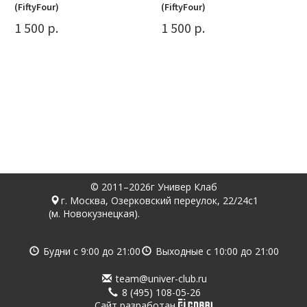
(FiftyFour)
(FiftyFour)
1 500 р.
1 500 р.
© 2011–2026г Универ Клаб
г. Москва, Озерковский переулок, 22/24с1
(м. Новокузнецкая).
Будни с
9:00
до
21:00
Выходные с
10:00
до
21:00
team@univer-club.ru
8 (495) 108-05-26
Cайт разработан