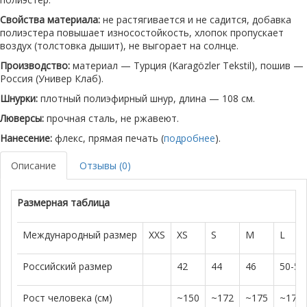
Свойства материала:
не растягивается и не садится, добавка
полиэстера повышает износостойкость, хлопок пропускает
воздух (толстовка дышит), не выгорает на солнце.
Производство:
материал — Турция (Karagözler Tekstil), пошив —
Россия (Универ Клаб).
Шнурки:
плотный полиэфирный шнур, длина — 108 см.
Люверсы:
прочная сталь, не ржавеют.
Нанесение:
флекс, прямая печать (
подробнее
).
Описание
Отзывы (0)
Размерная таблица
Международный размер
XXS
XS
S
M
L
Российский размер
42
44
46
50-52
Рост человека (см)
~150
~172
~175
~179