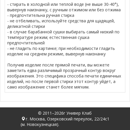
- стирать в холодной или теплой воде (не выше 30-40°),
вывернув наизнанку, с ручным отжимом или без отжима
- предпочтительна ручная стирка
- не отбеливать, используйте средства для щадящей,
деликатной стирки
- в случае барабанной сушки выбирать самый низкий по
температуре режим; естественная сушка
предпочтительней
- не гладить по картинке; при необходимости гладить
изделие на среднем режиме, вывернув наизнанку
Получив изделие после прямой печати, вы можете
заметить едва различимый прозрачный контур вокруг
изображения. Это специфика способа печати единичных
изделий, но после первой стирки этот контур уйдет, а
само изображение станет более мягким.
© 2011–2026г Универ Клаб
г. Москва, Озерковский переулок, 22/24с1
(м. Новокузнецкая).