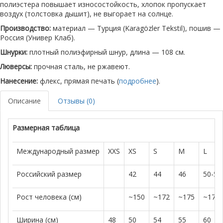
полиэстера повышает износостойкость, хлопок пропускает
воздух (толстовка дышит), не выгорает на солнце.
Производство:
материал — Турция (Karagözler Tekstil), пошив —
Россия (Универ Клаб).
Шнурки:
плотный полиэфирный шнур, длина — 108 см.
Люверсы:
прочная сталь, не ржавеют.
Нанесение:
флекс, прямая печать (
подробнее
).
Описание
Отзывы (0)
Размерная таблица
Международный размер
XXS
XS
S
M
L
Российский размер
42
44
46
50-52
Рост человека (см)
~150
~172
~175
~179
Ширина (см)
48
50
54
55
60