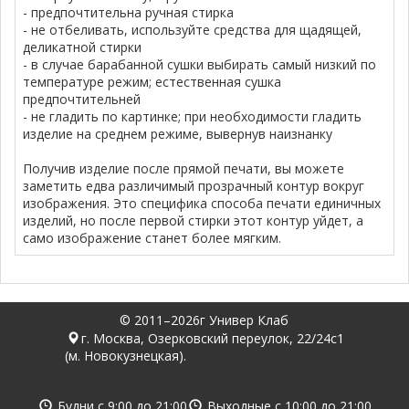
- предпочтительна ручная стирка
- не отбеливать, используйте средства для щадящей,
деликатной стирки
- в случае барабанной сушки выбирать самый низкий по
температуре режим; естественная сушка
предпочтительней
- не гладить по картинке; при необходимости гладить
изделие на среднем режиме, вывернув наизнанку
Получив изделие после прямой печати, вы можете
заметить едва различимый прозрачный контур вокруг
изображения. Это специфика способа печати единичных
изделий, но после первой стирки этот контур уйдет, а
само изображение станет более мягким.
© 2011–2026г Универ Клаб
г. Москва, Озерковский переулок, 22/24с1
(м. Новокузнецкая).
Будни с
9:00
до
21:00
Выходные с
10:00
до
21:00