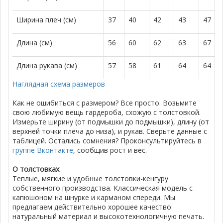
Ширина плеч (см)
37
40
42
43
47
Длина (см)
56
60
62
63
67
Длина рукава (см)
57
58
61
64
64
Наглядная схема размеров
Как не ошибиться с размером? Все просто. Возьмите
свою любимую вещь гардероба, схожую с толстовкой.
Измерьте ширину (от подмышки до подмышки), длину (от
верхней точки плеча до низа), и рукав. Сверьте данные с
таблицей. Остались сомнения? Проконсультируйтесь в
группе Вконтакте
, сообщив рост и вес.
О толстовках
Теплые, мягкие и удобные толстовки-кенгуру
собственного производства. Классическая модель с
капюшоном на шнурке и карманом спереди. Мы
предлагаем действительно хорошее качество:
натуральный материал и высокотехнологичную печать.