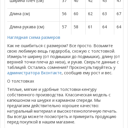
Ширина плеч (см)
37
40
42
43
47
Длина (см)
56
60
62
63
67
Длина рукава (см)
57
58
61
64
64
Наглядная схема размеров
Как не ошибиться с размером? Все просто. Возьмите
свою любимую вещь гардероба, схожую с толстовкой.
Измерьте ширину (от подмышки до подмышки), длину (от
верхней точки плеча до низа), и рукав. Сверьте данные с
таблицей. Остались сомнения? Проконсультируйтесь у
администратора Вконтакте
, сообщив ему рост и вес.
О толстовках
Теплые, мягкие и удобные толстовки-кенгуру
собственного производства. Классическая модель с
капюшоном на шнурке и карманом спереди. Мы
предлагаем действительно хорошее качество:
натуральный материал и высокотехнологичную печать.
Вы всегда можете посмотреть и примерить продукцию
перед покупкой в нашем магазине.