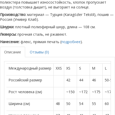
полиэстера повышает износостойкость, хлопок пропускает
воздух (толстовка дышит), не выгорает на солнце.
Производство:
материал — Турция (Karagözler Tekstil), пошив —
Россия (Универ Клаб).
Шнурки:
плотный полиэфирный шнур, длина — 108 см.
Люверсы:
прочная сталь, не ржавеют.
Нанесение:
флекс, прямая печать (
подробнее
).
Описание
Отзывы (0)
Международный размер
XXS
XS
S
M
L
Российский размер
42
44
46
50-52
Рост человека (см)
~150
~172
~175
~179
Ширина (см)
48
50
54
55
60