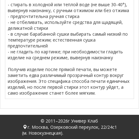
- стирать в холодной или теплой воде (не выше 30-40°),
вывернув наизнанку, с ручным отжимом или без отжима
- предпочтительна ручная стирка
- не отбеливать, используйте средства для щадящей,
деликатной стирки
- в случае барабанной сушки выбирать самый низкий по
температуре режим; естественная сушка
предпочтительней
- не гладить по картинке; при необходимости гладить
изделие на среднем режиме, вывернув наизнанку
Получив изделие после прямой печати, вы можете
заметить едва различимый прозрачный контур вокруг
изображения. Это специфика способа печати единичных
изделий, но после первой стирки этот контур уйдет, а
само изображение станет более мягким.
© 2011–2026г Универ Клаб
г. Москва, Озерковский переулок, 22/24с1
(м. Новокузнецкая).