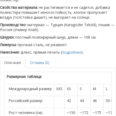
Свойства материала:
не растягивается и не садится, добавка
полиэстера повышает износостойкость, хлопок пропускает
воздух (толстовка дышит), не выгорает на солнце.
Производство:
материал — Турция (Karagözler Tekstil), пошив —
Россия (Универ Клаб).
Шнурки:
плотный полиэфирный шнур, длина — 108 см.
Люверсы:
прочная сталь, не ржавеют.
Нанесение:
флекс, прямая печать (
подробнее
).
Описание
Отзывы (0)
Размерная таблица
Международный размер
XXS
XS
S
M
L
Российский размер
42
44
46
50-52
Рост человека (см)
~150
~172
~175
~179