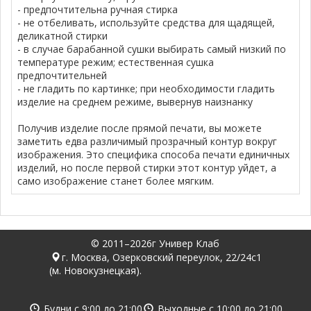
- предпочтительна ручная стирка
- не отбеливать, используйте средства для щадящей,
деликатной стирки
- в случае барабанной сушки выбирать самый низкий по
температуре режим; естественная сушка
предпочтительней
- не гладить по картинке; при необходимости гладить
изделие на среднем режиме, вывернув наизнанку
Получив изделие после прямой печати, вы можете
заметить едва различимый прозрачный контур вокруг
изображения. Это специфика способа печати единичных
изделий, но после первой стирки этот контур уйдет, а
само изображение станет более мягким.
© 2011–2026г Универ Клаб
г. Москва, Озерковский переулок, 22/24с1
(м. Новокузнецкая).
Будни с
9:00
до
21:00
Выходные с
10:00
до
21:00