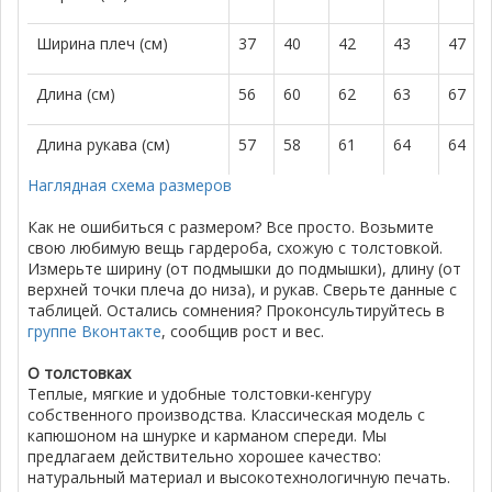
Ширина плеч (см)
37
40
42
43
47
Длина (см)
56
60
62
63
67
Длина рукава (см)
57
58
61
64
64
Наглядная схема размеров
Как не ошибиться с размером? Все просто. Возьмите
свою любимую вещь гардероба, схожую с толстовкой.
Измерьте ширину (от подмышки до подмышки), длину (от
верхней точки плеча до низа), и рукав. Сверьте данные с
таблицей. Остались сомнения? Проконсультируйтесь в
группе Вконтакте
, сообщив рост и вес.
О толстовках
Теплые, мягкие и удобные толстовки-кенгуру
собственного производства. Классическая модель с
капюшоном на шнурке и карманом спереди. Мы
предлагаем действительно хорошее качество:
натуральный материал и высокотехнологичную печать.