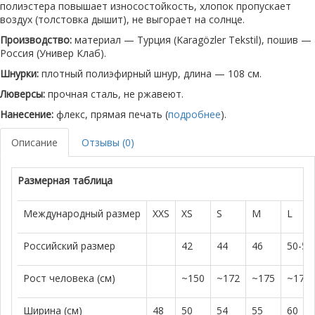
полиэстера повышает износостойкость, хлопок пропускает
воздух (толстовка дышит), не выгорает на солнце.
Производство:
материал — Турция (Karagözler Tekstil), пошив —
Россия (Универ Клаб).
Шнурки:
плотный полиэфирный шнур, длина — 108 см.
Люверсы:
прочная сталь, не ржавеют.
Нанесение:
флекс, прямая печать (
подробнее
).
Описание
Отзывы (0)
Размерная таблица
Международный размер
XXS
XS
S
M
L
Российский размер
42
44
46
50-52
Рост человека (см)
~150
~172
~175
~179
Ширина (см)
48
50
54
55
60