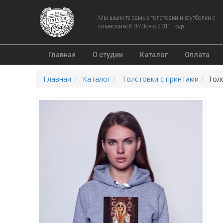
Мы шьем те самые толстовки и футболки с
символикой ВУЗов с 2011 года
Главная
О студии
Каталог
Оплата
Главная
Каталог
Толстовки с принтами
Тол