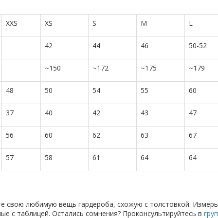
XXS
XS
S
M
L
42
44
46
50-52
~150
~172
~175
~179
48
50
54
55
60
37
40
42
43
47
56
60
62
63
67
57
58
61
64
64
те свою любимую вещь гардероба, схожую с толстовкой. Измерь
анные с таблицей. Остались сомнения? Проконсультируйтесь в
гру