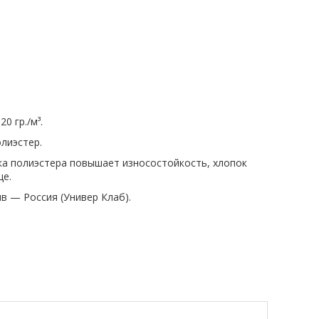
0 гр./м³.
лиэстер.
вка полиэстера повышает износостойкость, хлопок
це.
ив — Россия (Универ Клаб).