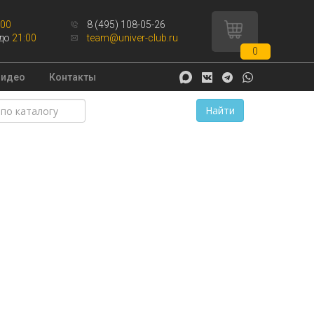
:00
8 (495) 108-05-26
до
21:00
team@univer-club.ru
0
Видео
Контакты
Найти