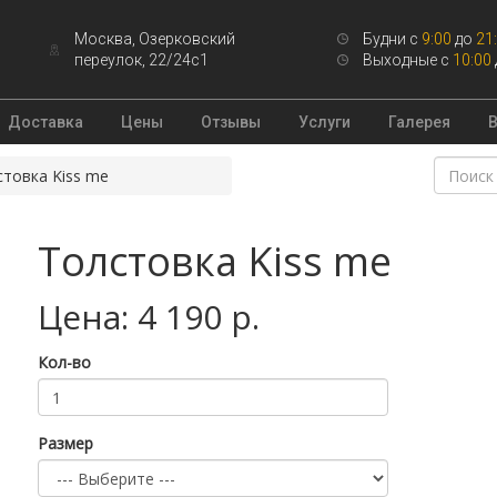
Москва, Озерковский
Будни с
9:00
до
21
переулок, 22/24с1
Выходные с
10:00
Доставка
Цены
Отзывы
Услуги
Галерея
стовка Kiss me
Толстовка Kiss me
Цена: 4 190 р.
Кол-во
Размер