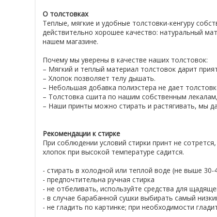
О толстовках
Теплые, мягкие и удобные толстовки-кенгуру собс
действительно хорошее качество: натуральный мат
нашем магазине.
Почему мы уверены в качестве наших толстовок:
– Мягкий и теплый материал толстовок дарит при
– Хлопок позволяет телу дышать.
– Небольшая добавка полиэстера не дает толстовке
– Толстовка сшита по нашим собственным лекалам,
– Наши принты можно стирать и растягивать, мы да
Рекомендации к стирке
При соблюдении условий стирки принт не сотрется,
хлопок при высокой температуре садится.
- стирать в холодной или теплой воде (не выше 30
- предпочтительна ручная стирка
- не отбеливать, используйте средства для щадяще
- в случае барабанной сушки выбирать самый низк
- не гладить по картинке; при необходимости глад