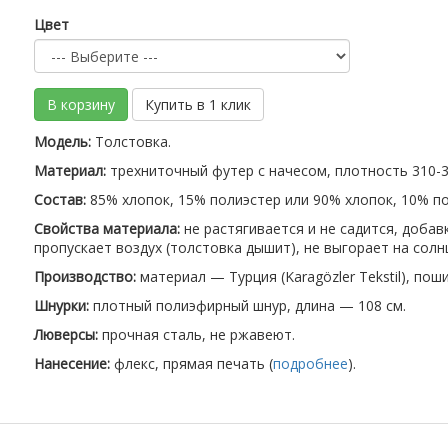
Цвет
В корзину
Купить в 1 клик
Модель:
Толстовка.
Материал:
трехниточный футер с начесом, плотность 310-32
Состав:
85% хлопок, 15% полиэстер или 90% хлопок, 10% по
Свойства материала:
не растягивается и не садится, доба
пропускает воздух (толстовка дышит), не выгорает на солн
Производство:
материал — Турция (Karagözler Tekstil), пош
Шнурки:
плотный полиэфирный шнур, длина — 108 см.
Люверсы:
прочная сталь, не ржавеют.
Нанесение:
флекс, прямая печать (
подробнее
).