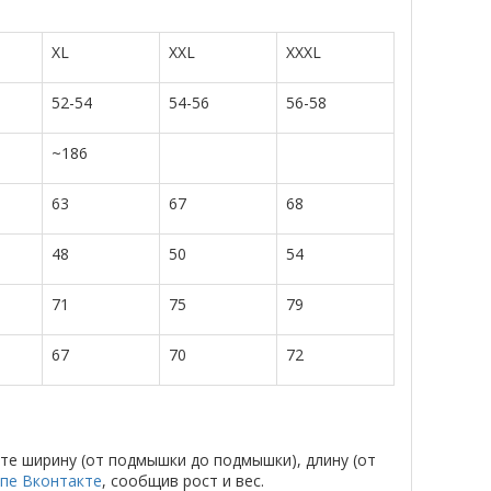
XL
XXL
XXXL
52-54
54-56
56-58
~186
63
67
68
48
50
54
71
75
79
67
70
72
те ширину (от подмышки до подмышки), длину (от
ппе Вконтакте
, сообщив рост и вес.