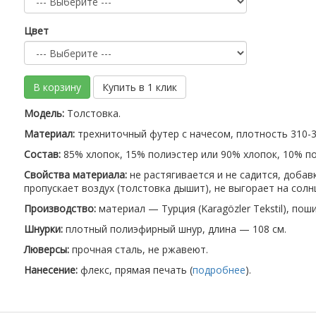
Цвет
В корзину
Купить в 1 клик
Модель:
Толстовка.
Материал:
трехниточный футер с начесом, плотность 310-32
Состав:
85% хлопок, 15% полиэстер или 90% хлопок, 10% по
Свойства материала:
не растягивается и не садится, доба
пропускает воздух (толстовка дышит), не выгорает на солн
Производство:
материал — Турция (Karagözler Tekstil), пош
Шнурки:
плотный полиэфирный шнур, длина — 108 см.
Люверсы:
прочная сталь, не ржавеют.
Нанесение:
флекс, прямая печать (
подробнее
).