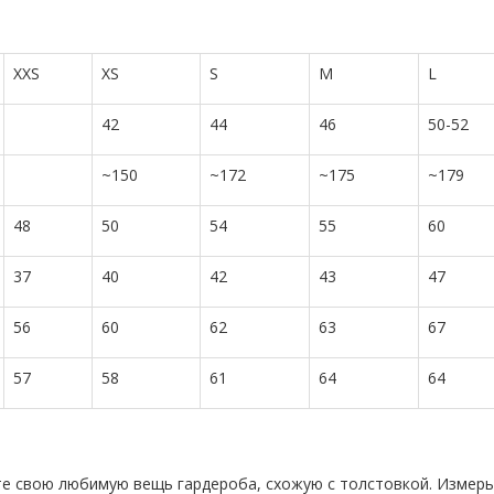
XXS
XS
S
M
L
42
44
46
50-52
~150
~172
~175
~179
48
50
54
55
60
37
40
42
43
47
56
60
62
63
67
57
58
61
64
64
те свою любимую вещь гардероба, схожую с толстовкой. Измерь