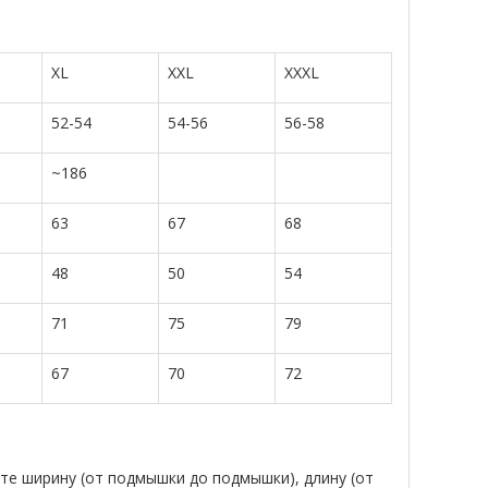
XL
XXL
XXXL
52-54
54-56
56-58
~186
63
67
68
48
50
54
71
75
79
67
70
72
те ширину (от подмышки до подмышки), длину (от