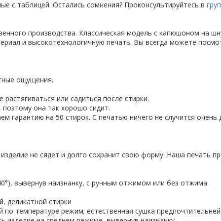
анные с таблицей. Остались сомнения? Проконсультируйтесь в
гру
твенного производства. Классическая модель с капюшоном на шн
ериал и высокотехнологичную печать. Вы всегда можете посмо
ятные ощущения.
 растягиваться или садиться после стирки.
 поэтому она так хорошо сидит.
ем гарантию на 50 стирок. С печатью ничего не случится очень 
 изделие не сядет и долго сохранит свою форму. Наша печать пр
-40°), вывернув наизнанку, с ручным отжимом или без отжима
й, деликатной стирки
ий по температуре режим; естественная сушка предпочтительней
ить изделие на среднем режиме, вывернув наизнанку