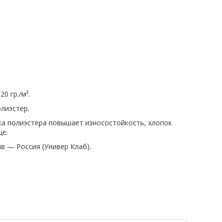
0 гр./м³.
лиэстер.
вка полиэстера повышает износостойкость, хлопок
це.
ив — Россия (Универ Клаб).