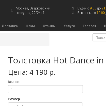
Москва, Озерковский
Будни с
9:00
до
21
переулок, 22/24с1
Выходные с
10:00
Доставка
Цены
Отзывы
Услуги
Галерея
Толстовка Hot Dance in
Цена: 4 190 р.
Кол-во
Размер