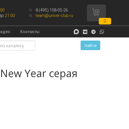
:00
8 (495) 108-05-26
до
21:00
team@univer-club.ru
0
Видео
Контакты
Найти
 New Year серая