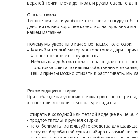
верхней точки плеча до низа), и рукав. Сверьте д
О толстовках
Теплые, мягкие и удобные толстовки-кенгуру собс
действительно хорошее качество: натуральный мат
нашем магазине.
Почему мы уверены в качестве наших толстовок:
– Мягкий и теплый материал толстовок дарит при
– Хлопок позволяет телу дышать.
– Небольшая добавка полиэстера не дает толстовке
– Толстовка сшита по нашим собственным лекалам,
– Наши принты можно стирать и растягивать, мы да
Рекомендации к стирке
При соблюдении условий стирки принт не сотрется,
хлопок при высокой температуре садится.
- стирать в холодной или теплой воде (не выше 30
- предпочтительна ручная стирка
- не отбеливать, используйте средства для щадяще
- в случае барабанной сушки выбирать самый низк
- не гладить по картинке; при необходимости глад