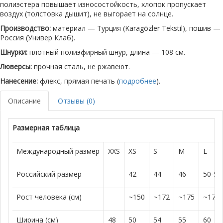
полиэстера повышает износостойкость, хлопок пропускает
воздух (толстовка дышит), не выгорает на солнце.
Производство:
материал — Турция (Karagözler Tekstil), пошив —
Россия (Универ Клаб).
Шнурки:
плотный полиэфирный шнур, длина — 108 см.
Люверсы:
прочная сталь, не ржавеют.
Нанесение:
флекс, прямая печать (
подробнее
).
Описание
Отзывы (0)
Размерная таблица
Международный размер
XXS
XS
S
M
L
Российский размер
42
44
46
50-52
Рост человека (см)
~150
~172
~175
~179
Ширина (см)
48
50
54
55
60