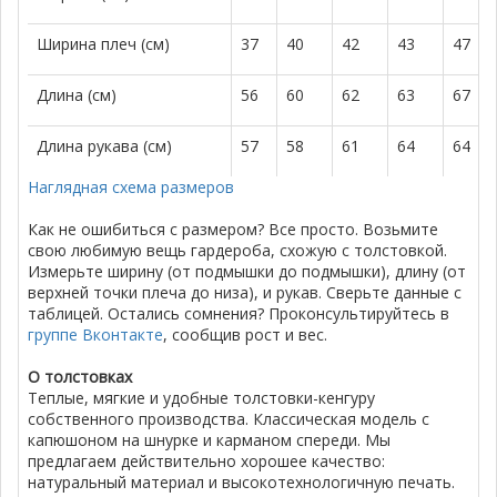
Ширина плеч (см)
37
40
42
43
47
Длина (см)
56
60
62
63
67
Длина рукава (см)
57
58
61
64
64
Наглядная схема размеров
Как не ошибиться с размером? Все просто. Возьмите
свою любимую вещь гардероба, схожую с толстовкой.
Измерьте ширину (от подмышки до подмышки), длину (от
верхней точки плеча до низа), и рукав. Сверьте данные с
таблицей. Остались сомнения? Проконсультируйтесь в
группе Вконтакте
, сообщив рост и вес.
О толстовках
Теплые, мягкие и удобные толстовки-кенгуру
собственного производства. Классическая модель с
капюшоном на шнурке и карманом спереди. Мы
предлагаем действительно хорошее качество:
натуральный материал и высокотехнологичную печать.