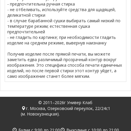
- предпочтительна ручная стирка
- не отбеливать, используйте средства для щадящей,
деликатной стирки
- в случае барабанной сушки выбирать самый низкий по
температуре режим; естественная сушка
предпочтительней
- не гладить по картинке; при необходимости гладить
изделие на среднем режиме, вывернув наизнанку
Получив изделие после прямой печати, вы можете
заметить едва различимый прозрачный контур вокруг
изображения. Это специфика способа печати единичных
изделий, но после первой стирки этот контур уйдет, а
само изображение станет более мягким.
© 2011–2026г Универ Клаб
г. Москва, Озерковский переулок, 22/24с1
(м. Новокузнецкая).
Будни с
9:00
до
21:00
Выходные с
10:00
до
21:00