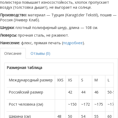
полиэстера повышает износостойкость, хлопок пропускает
воздух (толстовка дышит), не выгорает на солнце.
Производство:
материал — Турция (Karagözler Tekstil), пошив —
Россия (Универ Клаб).
Шнурки:
плотный полиэфирный шнур, длина — 108 см.
Люверсы:
прочная сталь, не ржавеют.
Нанесение:
флекс, прямая печать (
подробнее
).
Описание
Отзывы (0)
Размерная таблица
Международный размер
XXS
XS
S
M
L
Российский размер
42
44
46
50-52
Рост человека (см)
~150
~172
~175
~179
Ширина (см)
48
50
54
55
60