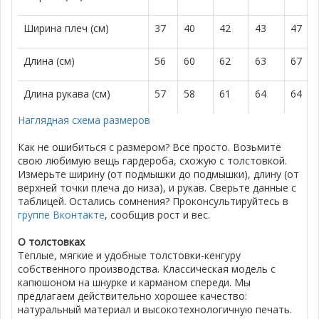
Ширина плеч (см)
37
40
42
43
47
Длина (см)
56
60
62
63
67
Длина рукава (см)
57
58
61
64
64
Наглядная схема размеров
Как не ошибиться с размером? Все просто. Возьмите
свою любимую вещь гардероба, схожую с толстовкой.
Измерьте ширину (от подмышки до подмышки), длину (от
верхней точки плеча до низа), и рукав. Сверьте данные с
таблицей. Остались сомнения? Проконсультируйтесь в
группе Вконтакте
, сообщив рост и вес.
О толстовках
Теплые, мягкие и удобные толстовки-кенгуру
собственного производства. Классическая модель с
капюшоном на шнурке и карманом спереди. Мы
предлагаем действительно хорошее качество:
натуральный материал и высокотехнологичную печать.