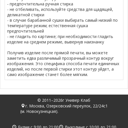
- предпочтительна ручная стирка
- не отбеливать, используйте средства для щадящей,
деликатной стирки
- в случае барабанной сушки выбирать самый низкий по
температуре режим; естественная сушка
предпочтительней
- не гладить по картинке; при необходимости гладить
изделие на среднем режиме, вывернув наизнанку
Получив изделие после прямой печати, вы можете
заметить едва различимый прозрачный контур вокруг
изображения. Это специфика способа печати единичных
изделий, но после первой стирки этот контур уйдет, а
само изображение станет более мягким.
© 2011–2026г Универ Клаб
г. Москва, Озерковский переулок, 22/24с1
(м. Новокузнецкая).
Будни с
9:00
до
21:00
Выходные с
10:00
до
21:00