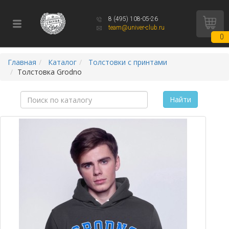
8 (495) 108-05-26
team@univer-club.ru
0
Главная
Каталог
Толстовки с принтами
Толстовка Grodno
Найти