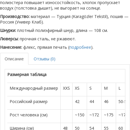
полиэстера повышает износостойкость, хлопок пропускает
воздух (толстовка дышит), не выгорает на солнце.
Производство:
материал — Турция (Karagözler Tekstil), пошив —
Россия (Универ Клаб).
Шнурки:
плотный полиэфирный шнур, длина — 108 см.
Люверсы:
прочная сталь, не ржавеют.
Нанесение:
флекс, прямая печать (
подробнее
).
Описание
Отзывы (0)
Размерная таблица
Международный размер
XXS
XS
S
M
L
Российский размер
42
44
46
50-52
Рост человека (см)
~150
~172
~175
~179
Ширина (см)
48
50
54
55
60