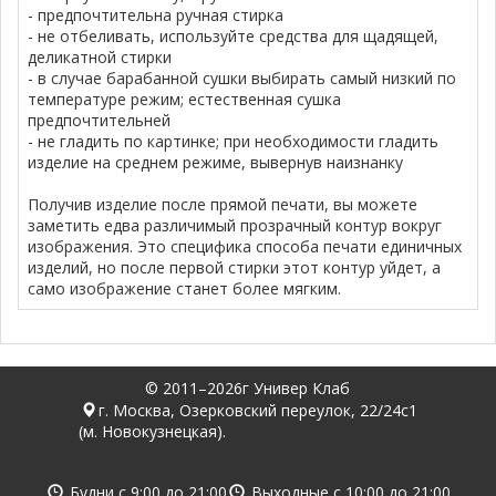
- предпочтительна ручная стирка
- не отбеливать, используйте средства для щадящей,
деликатной стирки
- в случае барабанной сушки выбирать самый низкий по
температуре режим; естественная сушка
предпочтительней
- не гладить по картинке; при необходимости гладить
изделие на среднем режиме, вывернув наизнанку
Получив изделие после прямой печати, вы можете
заметить едва различимый прозрачный контур вокруг
изображения. Это специфика способа печати единичных
изделий, но после первой стирки этот контур уйдет, а
само изображение станет более мягким.
© 2011–2026г Универ Клаб
г. Москва, Озерковский переулок, 22/24с1
(м. Новокузнецкая).
Будни с
9:00
до
21:00
Выходные с
10:00
до
21:00