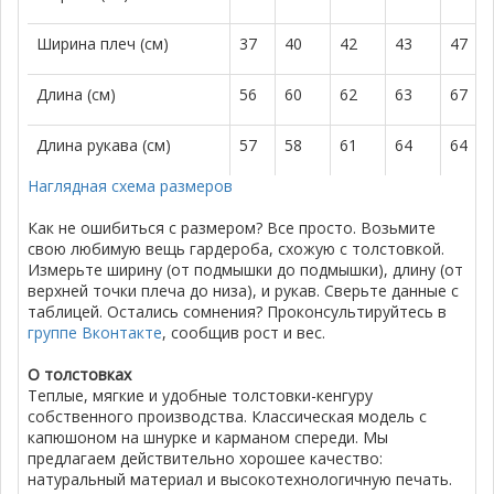
Ширина плеч (см)
37
40
42
43
47
Длина (см)
56
60
62
63
67
Длина рукава (см)
57
58
61
64
64
Наглядная схема размеров
Как не ошибиться с размером? Все просто. Возьмите
свою любимую вещь гардероба, схожую с толстовкой.
Измерьте ширину (от подмышки до подмышки), длину (от
верхней точки плеча до низа), и рукав. Сверьте данные с
таблицей. Остались сомнения? Проконсультируйтесь в
группе Вконтакте
, сообщив рост и вес.
О толстовках
Теплые, мягкие и удобные толстовки-кенгуру
собственного производства. Классическая модель с
капюшоном на шнурке и карманом спереди. Мы
предлагаем действительно хорошее качество:
натуральный материал и высокотехнологичную печать.