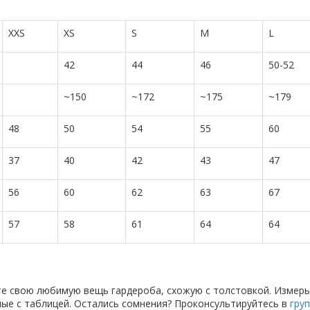
XXS
XS
S
M
L
42
44
46
50-52
~150
~172
~175
~179
48
50
54
55
60
37
40
42
43
47
56
60
62
63
67
57
58
61
64
64
те свою любимую вещь гардероба, схожую с толстовкой. Измерь
анные с таблицей. Остались сомнения? Проконсультируйтесь в
гру