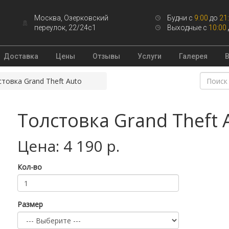
Москва, Озерковский
Будни с
9:00
до
21
переулок, 22/24с1
Выходные с
10:00
Доставка
Цены
Отзывы
Услуги
Галерея
товка Grand Theft Auto
Толстовка Grand Theft 
Цена: 4 190 р.
Кол-во
Размер