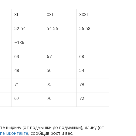
XL
XXL
XXXL
52-54
54-56
56-58
~186
63
67
68
48
50
54
71
75
79
67
70
72
те ширину (от подмышки до подмышки), длину (от
ппе Вконтакте
, сообщив рост и вес.