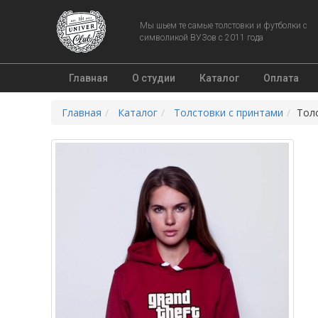
Мы шьем те самые толстовки и футболки с
символикой ВУЗов с 2011 года
Главная
О студии
Каталог
Оплата
Главная
Каталог
Толстовки с принтами
Толс