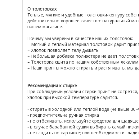
О толстовках
Теплые, мягкие и удобные толстовки-кенгуру собс
действительно хорошее качество: натуральный мат
нашем магазине.
Почему мы уверены в качестве наших толстовок:
– Мягкий и теплый материал толстовок дарит при
– Хлопок позволяет телу дышать.
– Небольшая добавка полиэстера не дает толстовке
– Толстовка сшита по нашим собственным лекалам,
– Наши принты можно стирать и растягивать, мы да
Рекомендации к стирке
При соблюдении условий стирки принт не сотрется,
хлопок при высокой температуре садится.
- стирать в холодной или теплой воде (не выше 30
- предпочтительна ручная стирка
- не отбеливать, используйте средства для щадяще
- в случае барабанной сушки выбирать самый низк
- не гладить по картинке; при необходимости глад