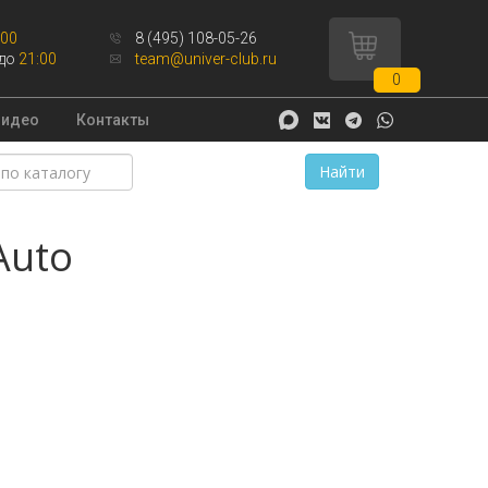
:00
8 (495) 108-05-26
до
21:00
team@univer-club.ru
0
Видео
Контакты
Найти
Auto