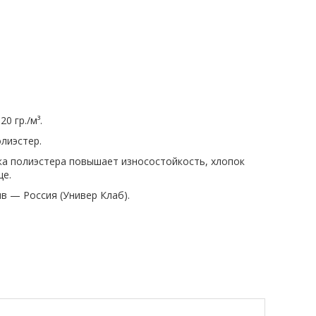
0 гр./м³.
лиэстер.
вка полиэстера повышает износостойкость, хлопок
це.
ив — Россия (Универ Клаб).