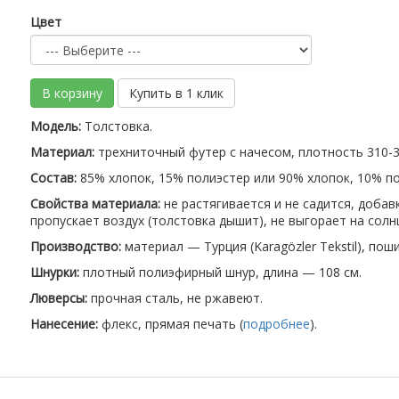
Цвет
В корзину
Купить в 1 клик
Модель:
Толстовка.
Материал:
трехниточный футер с начесом, плотность 310-32
Состав:
85% хлопок, 15% полиэстер или 90% хлопок, 10% по
Свойства материала:
не растягивается и не садится, доба
пропускает воздух (толстовка дышит), не выгорает на солн
Производство:
материал — Турция (Karagözler Tekstil), пош
Шнурки:
плотный полиэфирный шнур, длина — 108 см.
Люверсы:
прочная сталь, не ржавеют.
Нанесение:
флекс, прямая печать (
подробнее
).