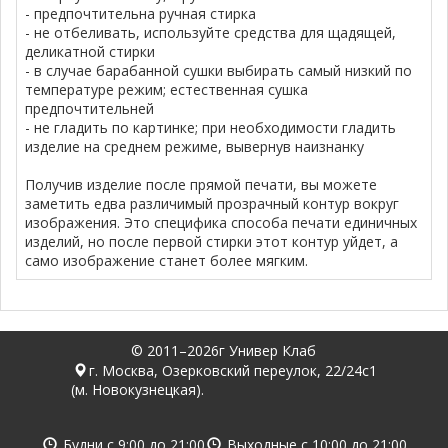
- предпочтительна ручная стирка
- не отбеливать, используйте средства для щадящей,
деликатной стирки
- в случае барабанной сушки выбирать самый низкий по
температуре режим; естественная сушка
предпочтительней
- не гладить по картинке; при необходимости гладить
изделие на среднем режиме, вывернув наизнанку
Получив изделие после прямой печати, вы можете
заметить едва различимый прозрачный контур вокруг
изображения. Это специфика способа печати единичных
изделий, но после первой стирки этот контур уйдет, а
само изображение станет более мягким.
© 2011–2026г Универ Клаб
г. Москва, Озерковский переулок, 22/24с1
(м. Новокузнецкая).
Будни с
9:00
до
21:00
Выходные с
10:00
до
21:00