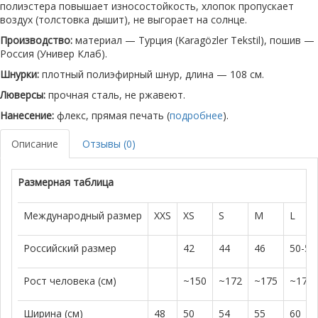
полиэстера повышает износостойкость, хлопок пропускает
воздух (толстовка дышит), не выгорает на солнце.
Производство:
материал — Турция (Karagözler Tekstil), пошив —
Россия (Универ Клаб).
Шнурки:
плотный полиэфирный шнур, длина — 108 см.
Люверсы:
прочная сталь, не ржавеют.
Нанесение:
флекс, прямая печать (
подробнее
).
Описание
Отзывы (0)
Размерная таблица
Международный размер
XXS
XS
S
M
L
Российский размер
42
44
46
50-52
Рост человека (см)
~150
~172
~175
~179
Ширина (см)
48
50
54
55
60