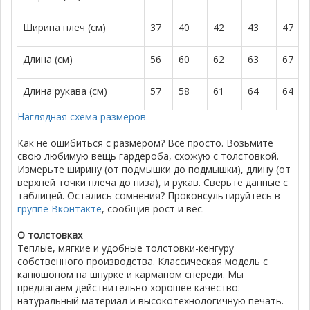
Ширина плеч (см)
37
40
42
43
47
Длина (см)
56
60
62
63
67
Длина рукава (см)
57
58
61
64
64
Наглядная схема размеров
Как не ошибиться с размером? Все просто. Возьмите
свою любимую вещь гардероба, схожую с толстовкой.
Измерьте ширину (от подмышки до подмышки), длину (от
верхней точки плеча до низа), и рукав. Сверьте данные с
таблицей. Остались сомнения? Проконсультируйтесь в
группе Вконтакте
, сообщив рост и вес.
О толстовках
Теплые, мягкие и удобные толстовки-кенгуру
собственного производства. Классическая модель с
капюшоном на шнурке и карманом спереди. Мы
предлагаем действительно хорошее качество:
натуральный материал и высокотехнологичную печать.