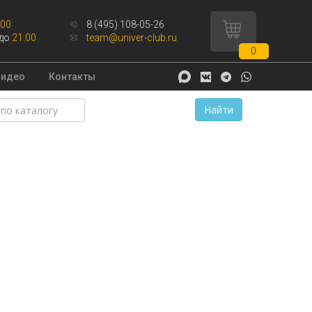
:00
8 (495) 108-05-26
до
21:00
team@univer-club.ru
0
Видео
Контакты
Найти