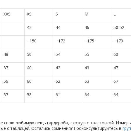
XXS
XS
S
M
L
42
44
46
50-52
~150
~172
~175
~179
48
50
54
55
60
37
40
42
43
47
56
60
62
63
67
57
58
61
64
64
те свою любимую вещь гардероба, схожую с толстовкой. Измерь
анные с таблицей. Остались сомнения? Проконсультируйтесь в
гру