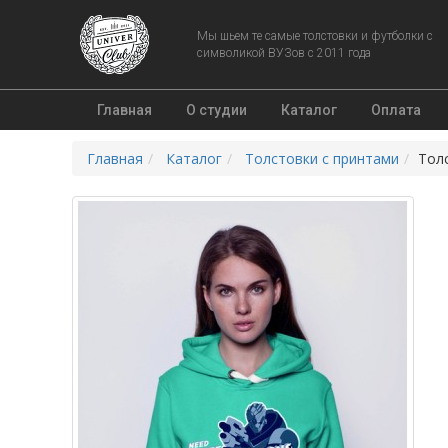
Мы шьем те самые толстовки и футболки с
символикой ВУЗов с 2011 года
Главная
О студии
Каталог
Оплата
Главная
Каталог
Толстовки с принтами
Толс