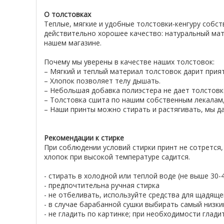
О толстовках
Теплые, мягкие и удобные толстовки-кенгуру собс
действительно хорошее качество: натуральный мат
нашем магазине.
Почему мы уверены в качестве наших толстовок:
– Мягкий и теплый материал толстовок дарит при
– Хлопок позволяет телу дышать.
– Небольшая добавка полиэстера не дает толстовке
– Толстовка сшита по нашим собственным лекалам,
– Наши принты можно стирать и растягивать, мы да
Рекомендации к стирке
При соблюдении условий стирки принт не сотрется,
хлопок при высокой температуре садится.
- стирать в холодной или теплой воде (не выше 30
- предпочтительна ручная стирка
- не отбеливать, используйте средства для щадяще
- в случае барабанной сушки выбирать самый низк
- не гладить по картинке; при необходимости глад