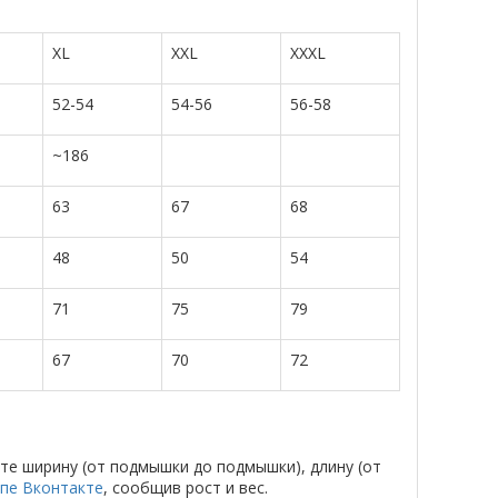
XL
XXL
XXXL
52-54
54-56
56-58
~186
63
67
68
48
50
54
71
75
79
67
70
72
те ширину (от подмышки до подмышки), длину (от
ппе Вконтакте
, сообщив рост и вес.