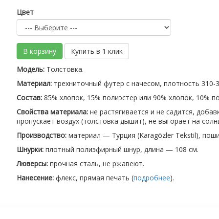
Цвет
В корзину
Купить в 1 клик
Модель:
Толстовка.
Материал:
трехниточный футер с начесом, плотность 310-32
Состав:
85% хлопок, 15% полиэстер или 90% хлопок, 10% по
Свойства материала:
не растягивается и не садится, доба
пропускает воздух (толстовка дышит), не выгорает на солн
Производство:
материал — Турция (Karagözler Tekstil), пош
Шнурки:
плотный полиэфирный шнур, длина — 108 см.
Люверсы:
прочная сталь, не ржавеют.
Нанесение:
флекс, прямая печать (
подробнее
).