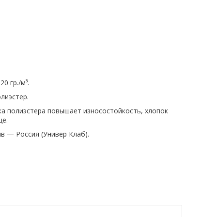
0 гр./м³.
лиэстер.
вка полиэстера повышает износостойкость, хлопок
це.
ив — Россия (Универ Клаб).