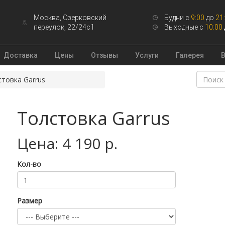
Москва, Озерковский
Будни с
9:00
до
21
переулок, 22/24с1
Выходные с
10:00
Доставка
Цены
Отзывы
Услуги
Галерея
товка Garrus
Толстовка Garrus
Цена: 4 190 р.
Кол-во
Размер