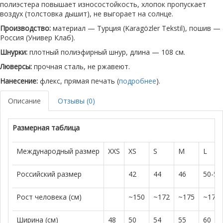
полиэстера повышает износостойкость, хлопок пропускает
воздух (толстовка дышит), не выгорает на солнце.
Производство:
материал — Турция (Karagözler Tekstil), пошив —
Россия (Универ Клаб).
Шнурки:
плотный полиэфирный шнур, длина — 108 см.
Люверсы:
прочная сталь, не ржавеют.
Нанесение:
флекс, прямая печать (
подробнее
).
Описание
Отзывы (0)
Размерная таблица
Международный размер
XXS
XS
S
M
L
Российский размер
42
44
46
50-52
Рост человека (см)
~150
~172
~175
~179
Ширина (см)
48
50
54
55
60