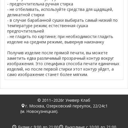
- предпочтительна ручная стирка
- не отбеливать, используйте средства для щадящей,
деликатной стирки
- в случае барабанной сушки выбирать самый низкий по
температуре режим; естественная сушка
предпочтительней
- не гладить по картинке; при необходимости гладить
изделие на среднем режиме, вывернув наизнанку
Получив изделие после прямой печати, вы можете
заметить едва различимый прозрачный контур вокруг
изображения. Это специфика способа печати единичных
изделий, но после первой стирки этот контур уйдет, а
само изображение станет более мягким.
© 2011–2026г Универ Клаб
г. Москва, Озерковский переулок, 22/24с1
(м. Новокузнецкая).
Будни с
9:00
до
21:00
Выходные с
10:00
до
21:00