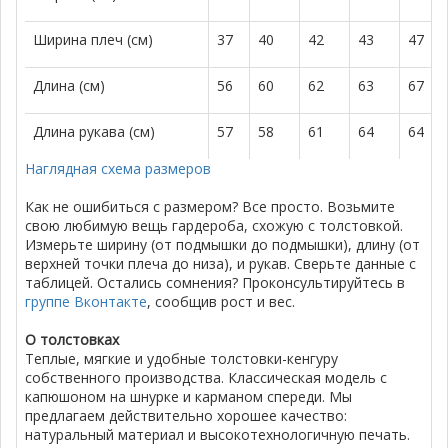
Ширина плеч (см)
37
40
42
43
47
Длина (см)
56
60
62
63
67
Длина рукава (см)
57
58
61
64
64
Наглядная схема размеров
Как не ошибиться с размером? Все просто. Возьмите
свою любимую вещь гардероба, схожую с толстовкой.
Измерьте ширину (от подмышки до подмышки), длину (от
верхней точки плеча до низа), и рукав. Сверьте данные с
таблицей. Остались сомнения? Проконсультируйтесь в
группе Вконтакте
, сообщив рост и вес.
О толстовках
Теплые, мягкие и удобные толстовки-кенгуру
собственного производства. Классическая модель с
капюшоном на шнурке и карманом спереди. Мы
предлагаем действительно хорошее качество:
натуральный материал и высокотехнологичную печать.