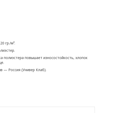
0 гр./м³.
лиэстер.
вка полиэстера повышает износостойкость, хлопок
це.
ив — Россия (Универ Клаб).