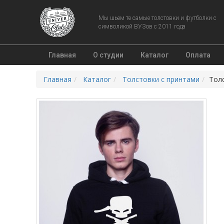
Мы шьем те самые толстовки и футболки с
символикой ВУЗов с 2011 года
Главная
О студии
Каталог
Оплата
Главная
Каталог
Толстовки с принтами
Толс