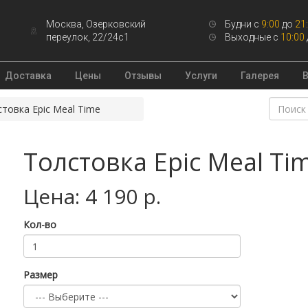
Москва, Озерковский
Будни с
9:00
до
21
переулок, 22/24с1
Выходные с
10:00
Доставка
Цены
Отзывы
Услуги
Галерея
товка Epic Meal Time
Толстовка Epic Meal Ti
Цена: 4 190 р.
Кол-во
Размер