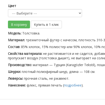
Цвет
В корзину
Купить в 1 клик
Модель:
Толстовка.
Материал:
трехниточный футер с начесом, плотность 310-32
Состав:
85% хлопок, 15% полиэстер или 90% хлопок, 10% по
Свойства материала:
не растягивается и не садится, доба
пропускает воздух (толстовка дышит), не выгорает на солн
Производство:
материал — Турция (Karagözler Tekstil), пош
Шнурки:
плотный полиэфирный шнур, длина — 108 см.
Люверсы:
прочная сталь, не ржавеют.
Нанесение:
флекс, прямая печать (
подробнее
).