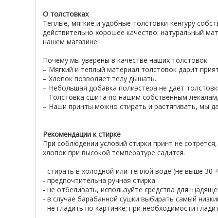
О толстовках
Теплые, мягкие и удобные толстовки-кенгуру собс
действительно хорошее качество: натуральный мат
нашем магазине.
Почему мы уверены в качестве наших толстовок:
– Мягкий и теплый материал толстовок дарит при
– Хлопок позволяет телу дышать.
– Небольшая добавка полиэстера не дает толстовке
– Толстовка сшита по нашим собственным лекалам,
– Наши принты можно стирать и растягивать, мы да
Рекомендации к стирке
При соблюдении условий стирки принт не сотрется,
хлопок при высокой температуре садится.
- стирать в холодной или теплой воде (не выше 30
- предпочтительна ручная стирка
- не отбеливать, используйте средства для щадяще
- в случае барабанной сушки выбирать самый низк
- не гладить по картинке; при необходимости глад