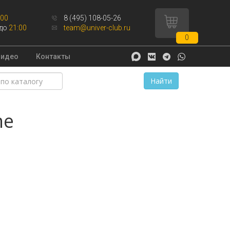
:00
8 (495) 108-05-26
до
21:00
team@univer-club.ru
0
Видео
Контакты
Найти
me