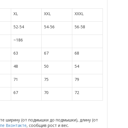
XL
XXL
XXXL
52-54
54-56
56-58
~186
63
67
68
48
50
54
71
75
79
67
70
72
те ширину (от подмышки до подмышки), длину (от
ппе Вконтакте
, сообщив рост и вес.