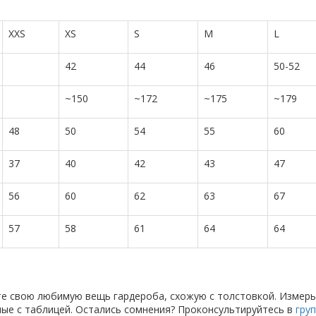
XXS
XS
S
M
L
42
44
46
50-52
~150
~172
~175
~179
48
50
54
55
60
37
40
42
43
47
56
60
62
63
67
57
58
61
64
64
те свою любимую вещь гардероба, схожую с толстовкой. Измерь
анные с таблицей. Остались сомнения? Проконсультируйтесь в
гру