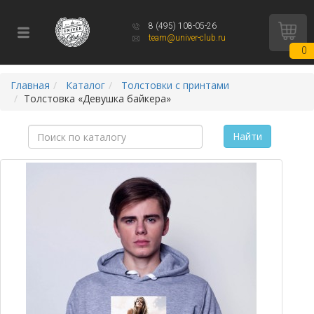
8 (495) 108-05-26
team@univer-club.ru
0
Главная
Каталог
Толстовки с принтами
Толстовка «Девушка байкера»
Найти