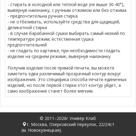
- стирать в холодной или теплой воде (не выше 30-40°),
вывернув наизнанку, с ручным отжимом или без отжима
- предпочтительна ручная стирка
- не отбеливать, используйте средства для щадящей,
деликатной стирки
- в случае барабанной сушки выбирать самый низкий по
температуре режим; естественная сушка
предпочтительней
- не гладить по картинке; при необходимости гладить
изделие на среднем режиме, вывернув наизнанку
Получив изделие после прямой печати, вы можете
заметить едва различимый прозрачный контур вокруг
изображения. Это специфика способа печати единичных
изделий, но после первой стирки этот контур уйдет, а
само изображение станет более мягким.
© 2011–2026г Универ Клаб
г. Москва, Озерковский переулок, 22/24с1
(м. Новокузнецкая).