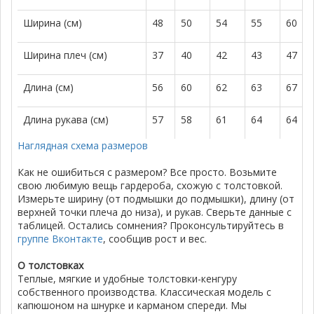
Ширина (см)
48
50
54
55
60
Ширина плеч (см)
37
40
42
43
47
Длина (см)
56
60
62
63
67
Длина рукава (см)
57
58
61
64
64
Наглядная схема размеров
Как не ошибиться с размером? Все просто. Возьмите
свою любимую вещь гардероба, схожую с толстовкой.
Измерьте ширину (от подмышки до подмышки), длину (от
верхней точки плеча до низа), и рукав. Сверьте данные с
таблицей. Остались сомнения? Проконсультируйтесь в
группе Вконтакте
, сообщив рост и вес.
О толстовках
Теплые, мягкие и удобные толстовки-кенгуру
собственного производства. Классическая модель с
капюшоном на шнурке и карманом спереди. Мы