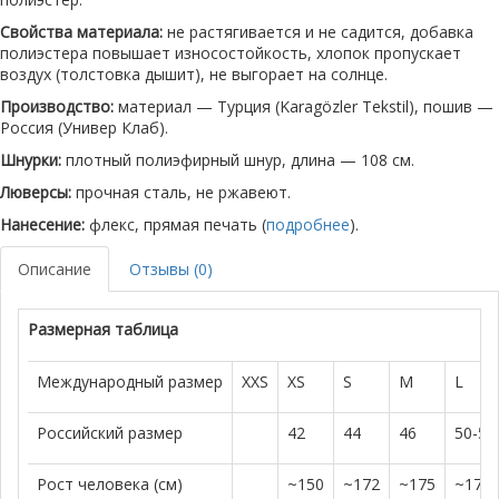
Свойства материала:
не растягивается и не садится, добавка
полиэстера повышает износостойкость, хлопок пропускает
воздух (толстовка дышит), не выгорает на солнце.
Производство:
материал — Турция (Karagözler Tekstil), пошив —
Россия (Универ Клаб).
Шнурки:
плотный полиэфирный шнур, длина — 108 см.
Люверсы:
прочная сталь, не ржавеют.
Нанесение:
флекс, прямая печать (
подробнее
).
Описание
Отзывы (0)
Размерная таблица
Международный размер
XXS
XS
S
M
L
Российский размер
42
44
46
50-52
Рост человека (см)
~150
~172
~175
~179