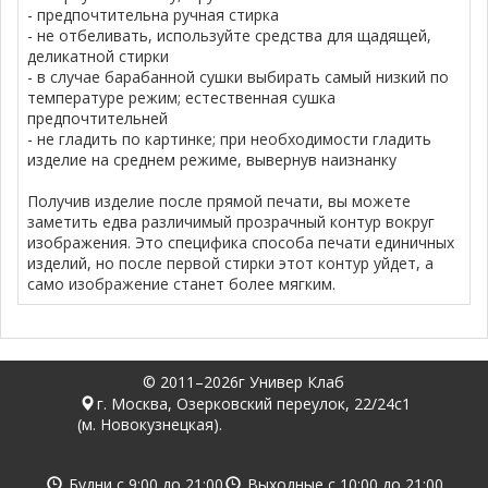
- предпочтительна ручная стирка
- не отбеливать, используйте средства для щадящей,
деликатной стирки
- в случае барабанной сушки выбирать самый низкий по
температуре режим; естественная сушка
предпочтительней
- не гладить по картинке; при необходимости гладить
изделие на среднем режиме, вывернув наизнанку
Получив изделие после прямой печати, вы можете
заметить едва различимый прозрачный контур вокруг
изображения. Это специфика способа печати единичных
изделий, но после первой стирки этот контур уйдет, а
само изображение станет более мягким.
© 2011–2026г Универ Клаб
г. Москва, Озерковский переулок, 22/24с1
(м. Новокузнецкая).
Будни с
9:00
до
21:00
Выходные с
10:00
до
21:00