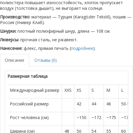
полиэстера повышает износостойкость, хлопок пропускает
воздух (толстовка дышит), не выгорает на солнце.
Производство:
материал — Турция (Karagözler Tekstil), пошив —
Россия (Универ Клаб).
Шнурки:
плотный полиэфирный шнур, длина — 108 см.
Люверсы:
прочная сталь, не ржавеют.
Нанесение:
флекс, прямая печать (
подробнее
).
Описание
Отзывы (0)
Размерная таблица
Международный размер
XXS
XS
S
M
L
Российский размер
42
44
46
50-52
Рост человека (см)
~150
~172
~175
~179
Ширина (см)
48
50
54
55
60