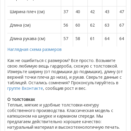
Ширина плеч (см)
37
40
42
43
47
Длина (см)
56
60
62
63
67
Длина рукава (см)
57
58
61
64
64
Наглядная схема размеров
Как не ошибиться с размером? Все просто. Возьмите
свою любимую вещь гардероба, схожую с толстовкой.
Измерьте ширину (от подмышки до подмышки), длину (от
верхней точки плеча до низа), и рукав. Сверьте данные с
таблицей. Остались сомнения? Проконсультируйтесь в
группе Вконтакте
, сообщив рост и вес.
О толстовках
Теплые, мягкие и удобные толстовки-кенгуру
собственного производства. Классическая модель с
капюшоном на шнурке и карманом спереди. Мы
предлагаем действительно хорошее качество:
натуральный материал и высокотехнологичную печать.