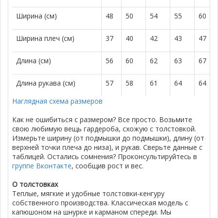
Ширина (см)
48
50
54
55
60
Ширина плеч (см)
37
40
42
43
47
Длина (см)
56
60
62
63
67
Длина рукава (см)
57
58
61
64
64
Наглядная схема размеров
Как не ошибиться с размером? Все просто. Возьмите
свою любимую вещь гардероба, схожую с толстовкой.
Измерьте ширину (от подмышки до подмышки), длину (от
верхней точки плеча до низа), и рукав. Сверьте данные с
таблицей. Остались сомнения? Проконсультируйтесь в
группе Вконтакте
, сообщив рост и вес.
О толстовках
Теплые, мягкие и удобные толстовки-кенгуру
собственного производства. Классическая модель с
капюшоном на шнурке и карманом спереди. Мы