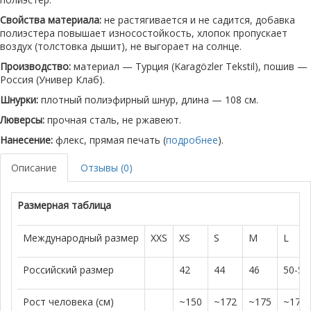
Свойства материала:
не растягивается и не садится, добавка
полиэстера повышает износостойкость, хлопок пропускает
воздух (толстовка дышит), не выгорает на солнце.
Производство:
материал — Турция (Karagözler Tekstil), пошив —
Россия (Универ Клаб).
Шнурки:
плотный полиэфирный шнур, длина — 108 см.
Люверсы:
прочная сталь, не ржавеют.
Нанесение:
флекс, прямая печать (
подробнее
).
Описание
Отзывы (0)
Размерная таблица
Международный размер
XXS
XS
S
M
L
Российский размер
42
44
46
50-52
Рост человека (см)
~150
~172
~175
~179