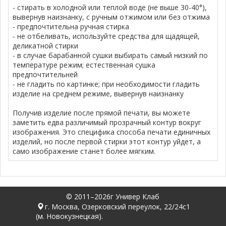
- стирать в холодной или теплой воде (не выше 30-40°),
вывернув наизнанку, с ручным отжимом или без отжима
- предпочтительна ручная стирка
- не отбеливать, используйте средства для щадящей,
деликатной стирки
- в случае барабанной сушки выбирать самый низкий по
температуре режим; естественная сушка
предпочтительней
- не гладить по картинке; при необходимости гладить
изделие на среднем режиме, вывернув наизнанку
Получив изделие после прямой печати, вы можете
заметить едва различимый прозрачный контур вокруг
изображения. Это специфика способа печати единичных
изделий, но после первой стирки этот контур уйдет, а
само изображение станет более мягким.
© 2011–2026г Универ Клаб
г. Москва, Озерковский переулок, 22/24с1
(м. Новокузнецкая).