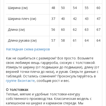
Ширина (см)
48
50
54
55
60
Ширина плеч (см)
37
40
42
43
47
Длина (см)
56
60
62
63
67
Длина рукава (см)
57
58
61
64
64
Наглядная схема размеров
Как не ошибиться с размером? Все просто. Возьмите
свою любимую вещь гардероба, схожую с толстовкой.
Измерьте ширину (от подмышки до подмышки), длину (от
верхней точки плеча до низа), и рукав. Сверьте данные с
таблицей. Остались сомнения? Проконсультируйтесь в
группе Вконтакте
, сообщив рост и вес.
О толстовках
Теплые, мягкие и удобные толстовки-кенгуру
собственного производства. Классическая модель с
капюшоном на шнурке и карманом спереди. Мы