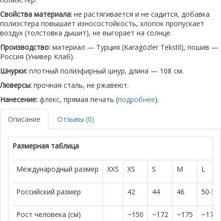
Свойства материала:
не растягивается и не садится, добавка
полиэстера повышает износостойкость, хлопок пропускает
воздух (толстовка дышит), не выгорает на солнце.
Производство:
материал — Турция (Karagözler Tekstil), пошив —
Россия (Универ Клаб).
Шнурки:
плотный полиэфирный шнур, длина — 108 см.
Люверсы:
прочная сталь, не ржавеют.
Нанесение:
флекс, прямая печать (
подробнее
).
Описание
Отзывы (0)
Размерная таблица
Международный размер
XXS
XS
S
M
L
Российский размер
42
44
46
50-52
Рост человека (см)
~150
~172
~175
~179