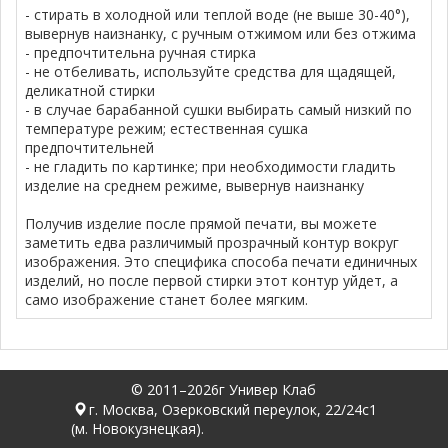
- стирать в холодной или теплой воде (не выше 30-40°),
вывернув наизнанку, с ручным отжимом или без отжима
- предпочтительна ручная стирка
- не отбеливать, используйте средства для щадящей,
деликатной стирки
- в случае барабанной сушки выбирать самый низкий по
температуре режим; естественная сушка
предпочтительней
- не гладить по картинке; при необходимости гладить
изделие на среднем режиме, вывернув наизнанку
Получив изделие после прямой печати, вы можете
заметить едва различимый прозрачный контур вокруг
изображения. Это специфика способа печати единичных
изделий, но после первой стирки этот контур уйдет, а
само изображение станет более мягким.
© 2011–2026г Универ Клаб
г. Москва, Озерковский переулок, 22/24с1
(м. Новокузнецкая).