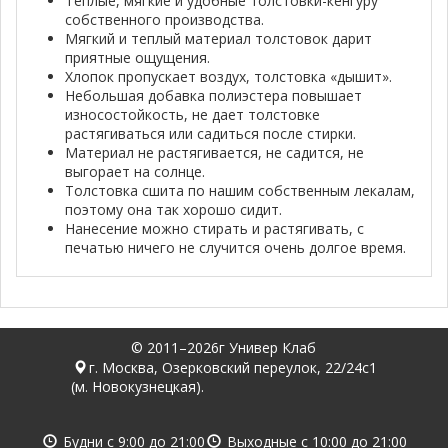
Теплые, мягкие и удобные толстовки-кенгуру
собственного производства.
Мягкий и теплый материал толстовок дарит
приятные ощущения.
Хлопок пропускает воздух, толстовка «дышит».
Небольшая добавка полиэстера повышает
износостойкость, не дает толстовке
растягиваться или садиться после стирки.
Материал не растягивается, не садится, не
выгорает на солнце.
Толстовка сшита по нашим собственным лекалам,
поэтому она так хорошо сидит.
Нанесение можно стирать и растягивать, с
печатью ничего не случится очень долгое время.
© 2011–2026г Универ Клаб
г. Москва, Озерковский переулок, 22/24с1
(м. Новокузнецкая).
Будни с
9:00
до
21:00
Выходные с
10:00
до
21:00