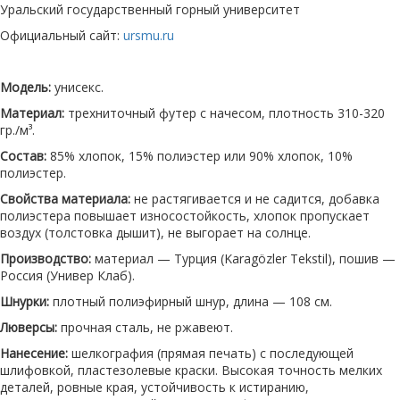
Уральский государственный горный университет
Официальный сайт:
ursmu.ru
Модель:
унисекс.
Материал:
трехниточный футер с начесом, плотность 310-320
гр./м³.
Состав:
85% хлопок, 15% полиэстер или 90% хлопок, 10%
полиэстер.
Свойства материала:
не растягивается и не садится, добавка
полиэстера повышает износостойкость, хлопок пропускает
воздух (толстовка дышит), не выгорает на солнце.
Производство:
материал — Турция (Karagözler Tekstil), пошив —
Россия (Универ Клаб).
Шнурки:
плотный полиэфирный шнур, длина — 108 см.
Люверсы:
прочная сталь, не ржавеют.
Нанесение:
шелкография (прямая печать) с последующей
шлифовкой, пластезолевые краски. Высокая точность мелких
деталей, ровные края, устойчивость к истиранию,