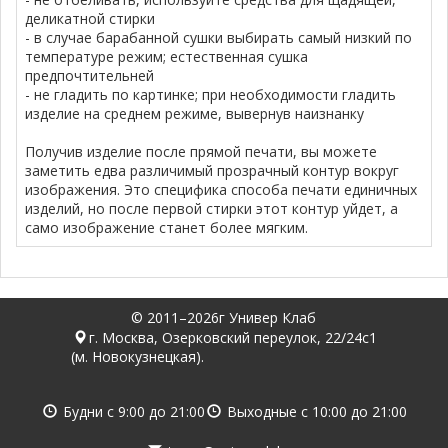
деликатной стирки
- в случае барабанной сушки выбирать самый низкий по
температуре режим; естественная сушка
предпочтительней
- не гладить по картинке; при необходимости гладить
изделие на среднем режиме, вывернув наизнанку
Получив изделие после прямой печати, вы можете
заметить едва различимый прозрачный контур вокруг
изображения. Это специфика способа печати единичных
изделий, но после первой стирки этот контур уйдет, а
само изображение станет более мягким.
© 2011–2026г Универ Клаб
г. Москва, Озерковский переулок, 22/24с1
(м. Новокузнецкая).
Будни с
9:00
до
21:00
Выходные с
10:00
до
21:00