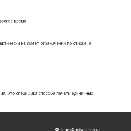
долгое время.
актически не имеет ограничений по стирке, а
ия. Это специфика способа печати единичных
team@univer-club.ru