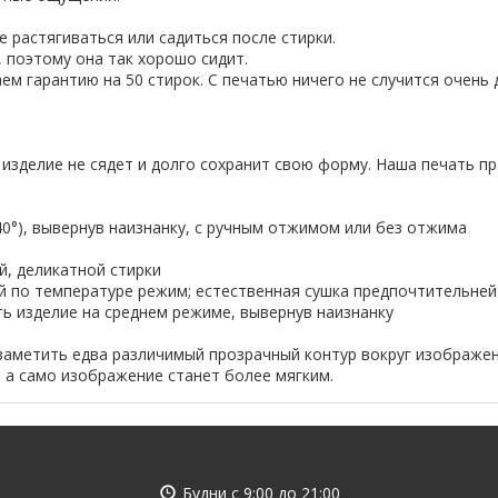
 растягиваться или садиться после стирки.
 поэтому она так хорошо сидит.
ем гарантию на 50 стирок. С печатью ничего не случится очень 
 изделие не сядет и долго сохранит свою форму. Наша печать пр
-40°), вывернув наизнанку, с ручным отжимом или без отжима
й, деликатной стирки
ий по температуре режим; естественная сушка предпочтительней
ить изделие на среднем режиме, вывернув наизнанку
заметить едва различимый прозрачный контур вокруг изображен
, а само изображение станет более мягким.
Будни с
9:00
до
21:00