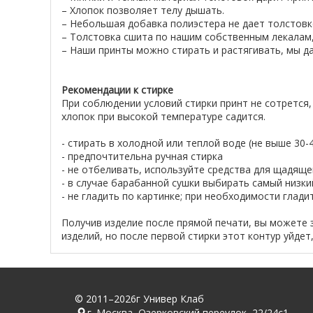
– Хлопок позволяет телу дышать.
– Небольшая добавка полиэстера не дает толстовке
– Толстовка сшита по нашим собственным лекалам,
– Наши принты можно стирать и растягивать, мы да
Рекомендации к стирке
При соблюдении условий стирки принт не сотрется,
хлопок при высокой температуре садится.
- стирать в холодной или теплой воде (не выше 30
- предпочтительна ручная стирка
- не отбеливать, используйте средства для щадяще
- в случае барабанной сушки выбирать самый низк
- не гладить по картинке; при необходимости глад
Получив изделие после прямой печати, вы можете 
изделий, но после первой стирки этот контур уйдет
© 2011–2026г Универ Клаб
г. Москва, Озерковский переулок, 22/24с1