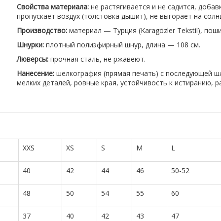
Свойства материала:
не растягивается и не садится, доба
пропускает воздух (толстовка дышит), не выгорает на солн
Производство:
материал — Турция (Karagözler Tekstil), пош
Шнурки:
плотный полиэфирный шнур, длина — 108 см.
Люверсы:
прочная сталь, не ржавеют.
Нанесение:
шелкография (прямая печать) с последующей ш
мелких деталей, ровные края, устойчивость к истиранию, 
XXS
XS
S
M
L
40
42
44
46
50-52
48
50
54
55
60
37
40
42
43
47