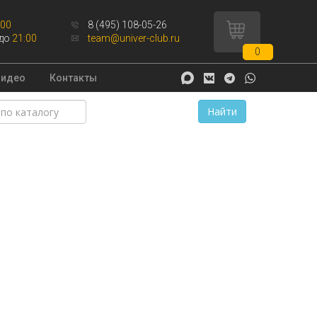
:00
8 (495) 108-05-26
до
21:00
team@univer-club.ru
0
Видео
Контакты
Найти