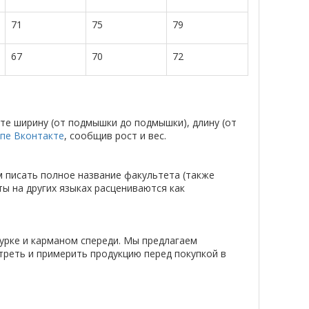
71
75
79
67
70
72
те ширину (от подмышки до подмышки), длину (от
ппе Вконтакте
, сообщив рост и вес.
м писать полное название факультета (также
ты на других языках расцениваются как
урке и карманом спереди. Мы предлагаем
треть и примерить продукцию перед покупкой в