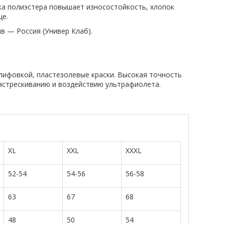
вка полиэстера повышает износостойкость, хлопок
це.
ив — Россия (Универ Клаб).
лифовкой, пластезолевые краски. Высокая точность
растрескиванию и воздействию ультрафиолета.
XL
XXL
XXXL
52-54
54-56
56-58
63
67
68
48
50
54