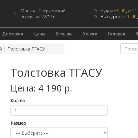
Москва, Озерковский
Будни с
9:00
до
21
переулок, 22/24с1
Выходные с
10:00
Доставка
Цены
Отзывы
Услуги
Галерея
й
Толстовка ТГАСУ
Толстовка ТГАСУ
Цена: 4 190 р.
Кол-во
Размер