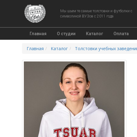
Мы шьем те самые толстовки и футболки с
символикой ВУЗов с 2011 года
Главная
О студии
Каталог
Оплата
Главная
Каталог
Толстовки учебных заведени