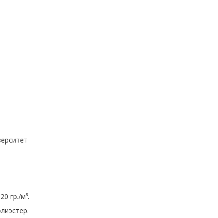
верситет
0 гр./м³.
лиэстер.