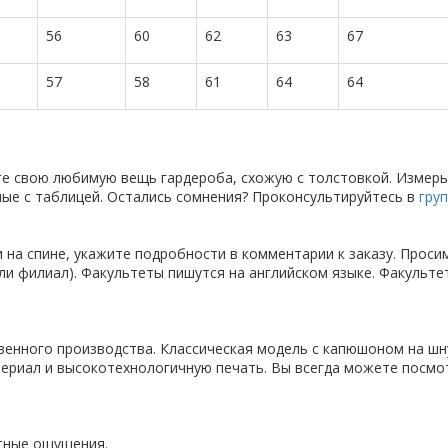
56
60
62
63
67
57
58
61
64
64
те свою любимую вещь гардероба, схожую с толстовкой. Измерь
анные с таблицей. Остались сомнения? Проконсультируйтесь в
гру
 на спине, укажите подробности в комментарии к заказу. Проси
ли филиал). Факультеты пишутся на английском языке. Факульте
твенного производства. Классическая модель с капюшоном на шн
ериал и высокотехнологичную печать. Вы всегда можете посмо
ятные ощущения.