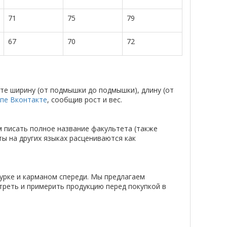
71
75
79
67
70
72
те ширину (от подмышки до подмышки), длину (от
ппе Вконтакте
, сообщив рост и вес.
м писать полное название факультета (также
ты на других языках расцениваются как
урке и карманом спереди. Мы предлагаем
треть и примерить продукцию перед покупкой в