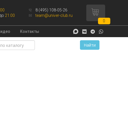
:00
8 (495) 108-05-26
до
21:00
team@univer-club.ru
0
Видео
Контакты
Найти