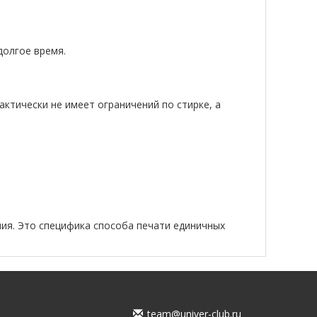
долгое время.
актически не имеет ограничений по стирке, а
ия. Это специфика способа печати единичных
team@univer-club.ru