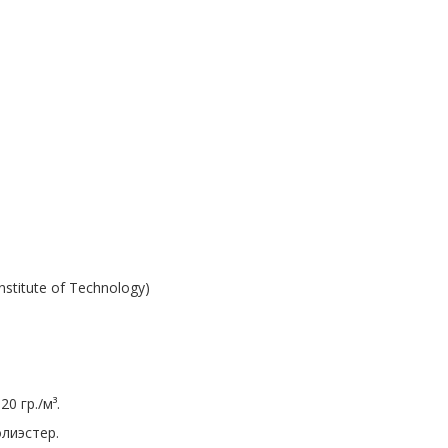
stitute of Technology)
0 гр./м³.
лиэстер.