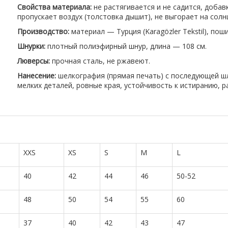
Свойства материала:
не растягивается и не садится, доба
пропускает воздух (толстовка дышит), не выгорает на солн
Производство:
материал — Турция (Karagözler Tekstil), пош
Шнурки:
плотный полиэфирный шнур, длина — 108 см.
Люверсы:
прочная сталь, не ржавеют.
Нанесение:
шелкография (прямая печать) с последующей ш
мелких деталей, ровные края, устойчивость к истиранию, 
XXS
XS
S
M
L
40
42
44
46
50-52
48
50
54
55
60
37
40
42
43
47