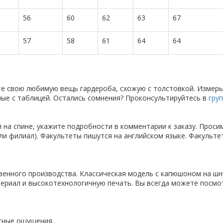
56
60
62
63
67
57
58
61
64
64
те свою любимую вещь гардероба, схожую с толстовкой. Измерь
анные с таблицей. Остались сомнения? Проконсультируйтесь в
гру
 на спине, укажите подробности в комментарии к заказу. Проси
ли филиал). Факультеты пишутся на английском языке. Факульте
твенного производства. Классическая модель с капюшоном на шн
ериал и высокотехнологичную печать. Вы всегда можете посмо
ятные ощущения.