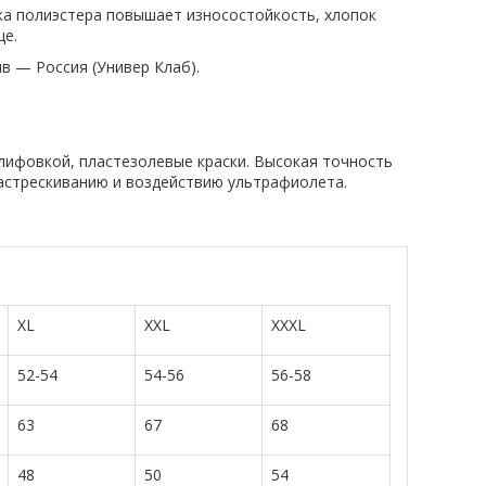
вка полиэстера повышает износостойкость, хлопок
це.
ив — Россия (Универ Клаб).
лифовкой, пластезолевые краски. Высокая точность
растрескиванию и воздействию ультрафиолета.
XL
XXL
XXXL
52-54
54-56
56-58
63
67
68
48
50
54