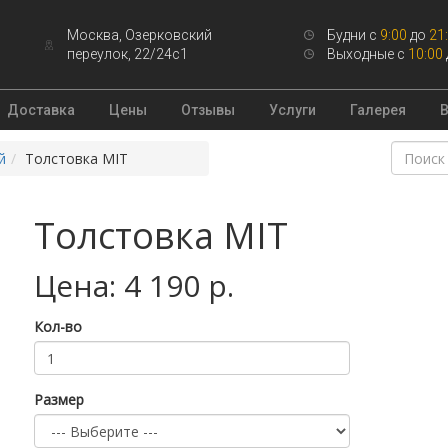
Москва, Озерковский
Будни с
9:00
до
21
переулок, 22/24с1
Выходные с
10:00
Доставка
Цены
Отзывы
Услуги
Галерея
й
Толстовка MIT
Толстовка MIT
Цена: 4 190 р.
Кол-во
Размер