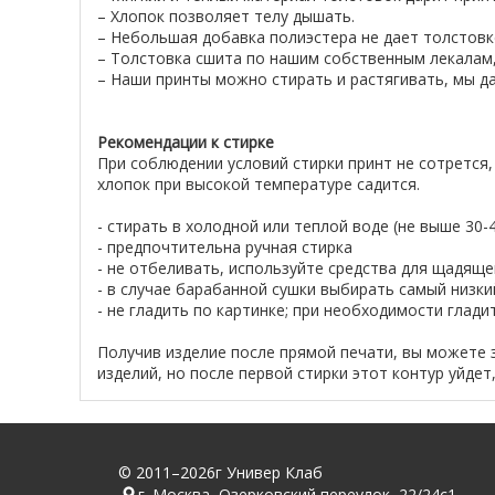
– Хлопок позволяет телу дышать.
– Небольшая добавка полиэстера не дает толстовке
– Толстовка сшита по нашим собственным лекалам,
– Наши принты можно стирать и растягивать, мы да
Рекомендации к стирке
При соблюдении условий стирки принт не сотрется,
хлопок при высокой температуре садится.
- стирать в холодной или теплой воде (не выше 30
- предпочтительна ручная стирка
- не отбеливать, используйте средства для щадяще
- в случае барабанной сушки выбирать самый низк
- не гладить по картинке; при необходимости глад
Получив изделие после прямой печати, вы можете 
изделий, но после первой стирки этот контур уйдет
© 2011–2026г Универ Клаб
г. Москва, Озерковский переулок, 22/24с1