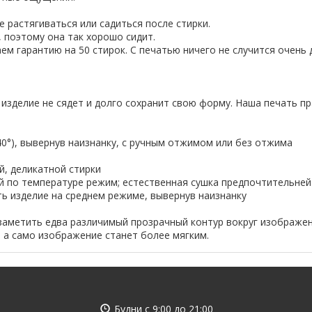
 растягиваться или садиться после стирки.
 поэтому она так хорошо сидит.
ем гарантию на 50 стирок. С печатью ничего не случится очень 
 изделие не сядет и долго сохранит свою форму. Наша печать пр
-40°), вывернув наизнанку, с ручным отжимом или без отжима
й, деликатной стирки
ий по температуре режим; естественная сушка предпочтительней
ить изделие на среднем режиме, вывернув наизнанку
заметить едва различимый прозрачный контур вокруг изображен
, а само изображение станет более мягким.
Будни с
9:00
до
21:00