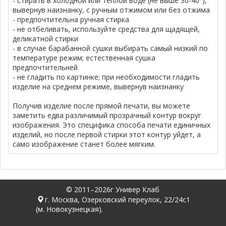
- стирать в холодной или теплой воде (не выше 30-40°),
вывернув наизнанку, с ручным отжимом или без отжима
- предпочтительна ручная стирка
- не отбеливать, используйте средства для щадящей,
деликатной стирки
- в случае барабанной сушки выбирать самый низкий по
температуре режим; естественная сушка
предпочтительней
- не гладить по картинке; при необходимости гладить
изделие на среднем режиме, вывернув наизнанку
Получив изделие после прямой печати, вы можете
заметить едва различимый прозрачный контур вокруг
изображения. Это специфика способа печати единичных
изделий, но после первой стирки этот контур уйдет, а
само изображение станет более мягким.
© 2011–2026г Универ Клаб
г. Москва, Озерковский переулок, 22/24с1
(м. Новокузнецкая).