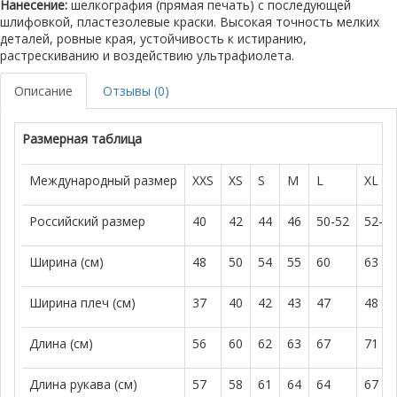
Нанесение:
шелкография (прямая печать) с последующей
шлифовкой, пластезолевые краски. Высокая точность мелких
деталей, ровные края, устойчивость к истиранию,
растрескиванию и воздействию ультрафиолета.
Описание
Отзывы (0)
Размерная таблица
Международный размер
XXS
XS
S
M
L
XL
Российский размер
40
42
44
46
50-52
52-5
Ширина (см)
48
50
54
55
60
63
Ширина плеч (см)
37
40
42
43
47
48
Длина (см)
56
60
62
63
67
71
Длина рукава (см)
57
58
61
64
64
67