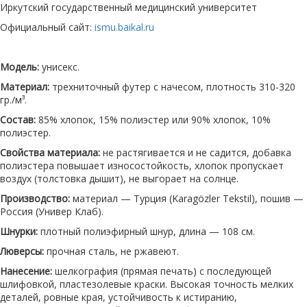
Иркутский государственный медицинский университет
Официальный сайт:
ismu.baikal.ru
Модель:
унисекс.
Материал:
трехниточный футер с начесом, плотность 310-320
гр./м³.
Состав:
85% хлопок, 15% полиэстер или 90% хлопок, 10%
полиэстер.
Свойства материала:
не растягивается и не садится, добавка
полиэстера повышает износостойкость, хлопок пропускает
воздух (толстовка дышит), не выгорает на солнце.
Производство:
материал — Турция (Karagözler Tekstil), пошив —
Россия (Универ Клаб).
Шнурки:
плотный полиэфирный шнур, длина — 108 см.
Люверсы:
прочная сталь, не ржавеют.
Нанесение:
шелкография (прямая печать) с последующей
шлифовкой, пластезолевые краски. Высокая точность мелких
деталей, ровные края, устойчивость к истиранию,