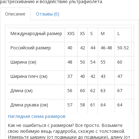
растрескиванию и воздействию ультрафиолета.
Описание
Отзывы (0)
Международный размер
XXS
XS
S
M
L
X
Российский размер
40
42
44
46-48
50-52
52
Ширина (см)
48
50
54
55
60
6
Ширина плеч (см)
37
40
42
43
47
4
Длина (см)
56
60
62
63
67
7
Длина рукава (см)
57
58
61
64
64
6
Наглядная схема размеров
Как не ошибиться с размером? Все просто. Возьмите
свою любимую вещь гардероба, схожую с толстовкой.
Измерьте ширину (от подмышки до подмышки), длину (от