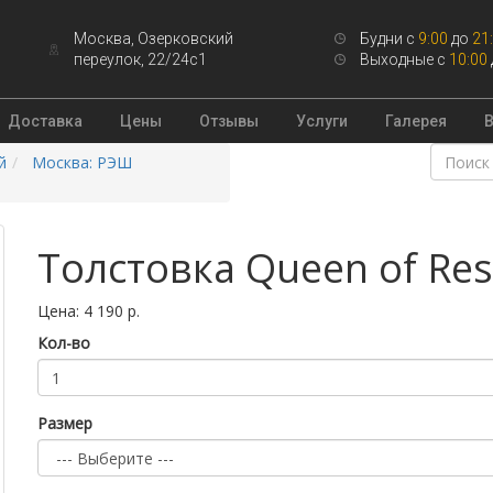
Москва, Озерковский
Будни с
9:00
до
21
переулок, 22/24с1
Выходные с
10:00
Доставка
Цены
Отзывы
Услуги
Галерея
й
Москва: РЭШ
Толстовка Queen of Res
Цена: 4 190 р.
Кол-во
Размер