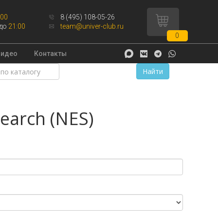
:00
8 (495) 108-05-26
до
21:00
team@univer-club.ru
0
Видео
Контакты
Найти
earch (NES)