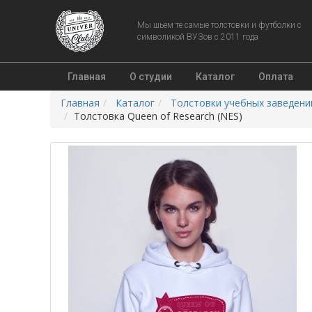
Мы шьем те самые толстовки и футболки с
символикой ВУЗов с 2011 года
Главная
О студии
Каталог
Оплата
Главная
Каталог
Толстовки учебных заведени
Толстовка Queen of Research (NES)