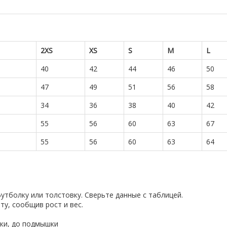
2XS
XS
S
M
L
40
42
44
46
50
47
49
51
56
58
34
36
38
40
42
55
56
60
63
67
55
56
60
63
64
тболку или толстовку. Сверьте данные с таблицей.
ту, сообщив рост и вес.
ки, до подмышки