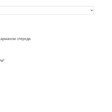
карманом спереди.
/м²