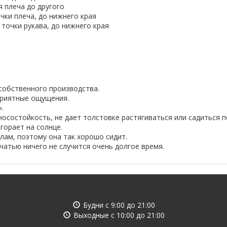
я плеча до другого
очки плеча, до нижнего края
 точки рукава, до нижнего края
 собственного производства.
приятные ощущения.
.
состойкость, не дает толстовке растягиваться или садиться п
горает на солнце.
ам, поэтому она так хорошо сидит.
чатью ничего не случится очень долгое время.
Будни с
9:00
до
21:00
Выходные с
10:00
до
21:00