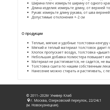
Ширина плеч: измерьте ширину от одного кра
Длина изделия: измерьте длину, от верхней т
Рукав: измерьте длину рукава, от шва верхней
Допустимые отклонения +-2 см
О продукции
Теплые, мягкие и удобные толстовки-кенгуру
Мягкий и теплый материал толстовок дарит 
Хлопок пропускает воздух, толстовка «дышит»
Небольшая добавка полиэстера повышает изно
Материал не растягивается, не садится, не вы
Толстовка сшита по нашим собственным лекал
Нанесение можно стирать и растягивать, с пе
© 2011–2026г Универ Клаб
г. Москва, Озерковский переулок, 22/24с1
(м. Новокузнецкая).