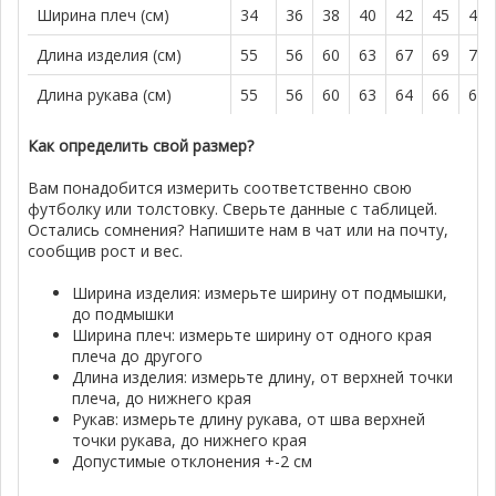
Ширина плеч (см)
34
36
38
40
42
45
47
Длина изделия (см)
55
56
60
63
67
69
72
Длина рукава (см)
55
56
60
63
64
66
68
Как определить свой размер?
Вам понадобится измерить соответственно свою
футболку или толстовку. Сверьте данные с таблицей.
Остались сомнения? Напишите нам в чат или на почту,
сообщив рост и вес.
Ширина изделия: измерьте ширину от подмышки,
до подмышки
Ширина плеч: измерьте ширину от одного края
плеча до другого
Длина изделия: измерьте длину, от верхней точки
плеча, до нижнего края
Рукав: измерьте длину рукава, от шва верхней
точки рукава, до нижнего края
Допустимые отклонения +-2 см