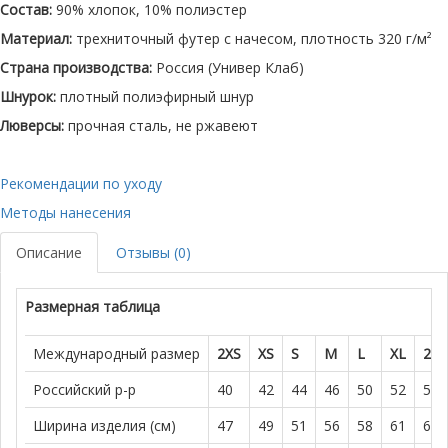
Состав:
90% хлопок, 10% полиэстер
Материал:
трехниточный футер с начесом, плотность 320 г/м²
Страна производства:
Россия (Универ Клаб)
Шнурок:
плотный полиэфирный шнур
Люверсы:
прочная сталь, не ржавеют
Рекомендации по уходу
Методы нанесения
Описание
Отзывы (0)
Размерная таблица
Международный размер
2XS
XS
S
M
L
XL
2XL
Российский р-р
40
42
44
46
50
52
54-
Ширина изделия (см)
47
49
51
56
58
61
65