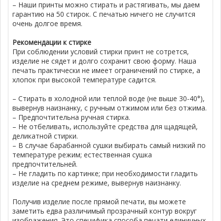
– Наши принты можно стирать и растягивать, мы даем
гарантию на 50 стирок. С печатью ничего не случится
очень долгое время.
Рекомендации к стирке
При соблюдении условий стирки принт не сотрется,
изделие не сядет и долго сохранит свою форму. Наша
печать практически не имеет ограничений по стирке, а
хлопок при высокой температуре садится.
– Стирать в холодной или теплой воде (не выше 30-40°),
вывернув наизнанку, с ручным отжимом или без отжима.
– Предпочтительна ручная стирка.
– Не отбеливать, используйте средства для щадящей,
деликатной стирки.
– В случае барабанной сушки выбирать самый низкий по
температуре режим; естественная сушка
предпочтительней.
– Не гладить по картинке; при необходимости гладить
изделие на среднем режиме, вывернув наизнанку.
Получив изделие после прямой печати, вы можете
заметить едва различимый прозрачный контур вокруг
изображения. Это специфика способа печати единичных