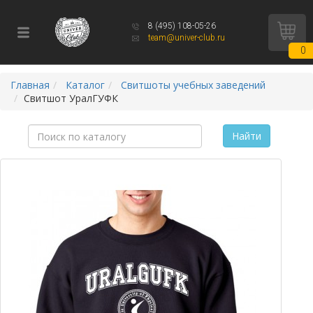
8 (495) 108-05-26
team@univer-club.ru
0
Главная
Каталог
Свитшоты учебных заведений
Свитшот УралГУФК
Найти