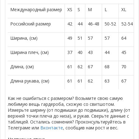
Международный размер
XS
S
M
L
XL
Российский размер
42
44
46-48
50-52
52-54
Ширина, (см)
49
51
57
57
64
Ширина плеч, (см)
37
40
43
44
45
Длина, (см)
61
62
67
68
70
Длина рукава, (см)
61
61
62
63
67
Как не ошибиться с размером? Возьмите свою самую
любимую вещь гардероба, схожую со свитшотом.
Измерьте ширину (от подмышки до подмышки), длину (от
верхней точки плеча до низа), и рукав. Сверьте данные с
таблицей. Остались сомнения? Проконсультируйтесь в
Телеграме или
Вконтакте
, сообщив нам рост и вес.