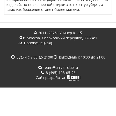
изделий, но после первой стирки этот контур уйдет, а
само изображение станет более мягким.
© 2011–2026г Универ Клаб
г. Москва, Озерковский переулок, 22/24с1
(м. Новокузнецкая).
Будни с
9:00
до
21:00
Выходные с
10:00
до
21:00
team@univer-club.ru
8 (495) 108-05-26
Cайт разработан