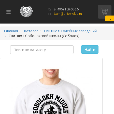
8 (495) 108-05-26
team@univer-club.ru
0
Главная
Каталог
Свитшоты учебных заведений
Свитшот Соболохской школы (Соболох)
Найти