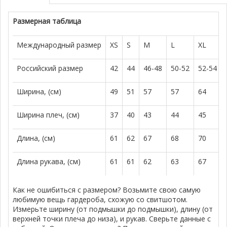
Размерная таблица
Международный размер
XS
S
M
L
XL
Российский размер
42
44
46-48
50-52
52-54
Ширина, (см)
49
51
57
57
64
Ширина плеч, (см)
37
40
43
44
45
Длина, (см)
61
62
67
68
70
Длина рукава, (см)
61
61
62
63
67
Как не ошибиться с размером? Возьмите свою самую
любимую вещь гардероба, схожую со свитшотом.
Измерьте ширину (от подмышки до подмышки), длину (от
верхней точки плеча до низа), и рукав. Сверьте данные с