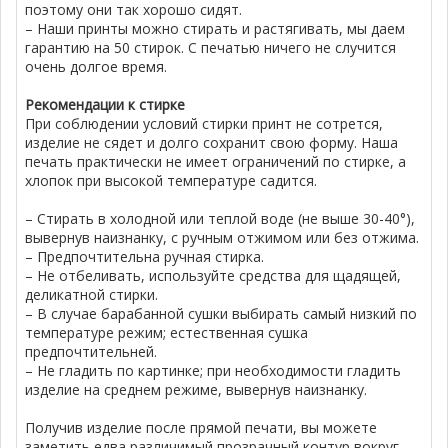
поэтому они так хорошо сидят.
– Наши принты можно стирать и растягивать, мы даем
гарантию на 50 стирок. С печатью ничего не случится
очень долгое время.
Рекомендации к стирке
При соблюдении условий стирки принт не сотрется,
изделие не сядет и долго сохранит свою форму. Наша
печать практически не имеет ограничений по стирке, а
хлопок при высокой температуре садится.
– Стирать в холодной или теплой воде (не выше 30-40°),
вывернув наизнанку, с ручным отжимом или без отжима.
– Предпочтительна ручная стирка.
– Не отбеливать, используйте средства для щадящей,
деликатной стирки.
– В случае барабанной сушки выбирать самый низкий по
температуре режим; естественная сушка
предпочтительней.
– Не гладить по картинке; при необходимости гладить
изделие на среднем режиме, вывернув наизнанку.
Получив изделие после прямой печати, вы можете
заметить едва различимый прозрачный контур вокруг