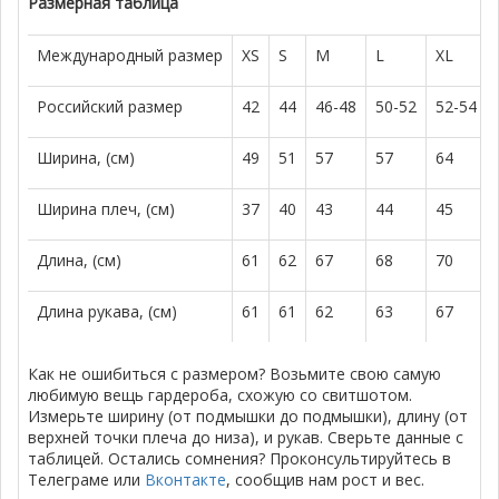
Размерная таблица
Международный размер
XS
S
M
L
XL
Российский размер
42
44
46-48
50-52
52-54
Ширина, (см)
49
51
57
57
64
Ширина плеч, (см)
37
40
43
44
45
Длина, (см)
61
62
67
68
70
Длина рукава, (см)
61
61
62
63
67
Как не ошибиться с размером? Возьмите свою самую
любимую вещь гардероба, схожую со свитшотом.
Измерьте ширину (от подмышки до подмышки), длину (от
верхней точки плеча до низа), и рукав. Сверьте данные с
таблицей. Остались сомнения? Проконсультируйтесь в
Телеграме или
Вконтакте
, сообщив нам рост и вес.