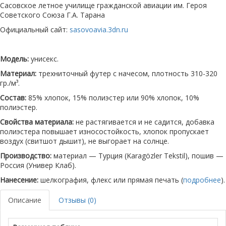
Сасовское летное училище гражданской авиации им. Героя
Советского Союза Г.А. Тарана
Официальный сайт:
sasovoavia.3dn.ru
Модель:
унисекс.
Материал:
трехниточный футер с начесом, плотность 310-320
гр./м³.
Состав:
85% хлопок, 15% полиэстер или 90% хлопок, 10%
полиэстер.
Свойства материала:
не растягивается и не садится, добавка
полиэстера повышает износостойкость, хлопок пропускает
воздух (свитшот дышит), не выгорает на солнце.
Производство:
материал — Турция (Karagözler Tekstil), пошив —
Россия (Универ Клаб).
Нанесение:
шелкография, флекс или прямая печать (
подробнее
).
Описание
Отзывы (0)