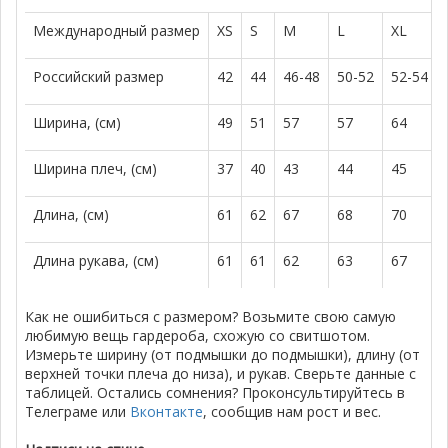
Международный размер
XS
S
M
L
XL
Российский размер
42
44
46-48
50-52
52-54
Ширина, (см)
49
51
57
57
64
Ширина плеч, (см)
37
40
43
44
45
Длина, (см)
61
62
67
68
70
Длина рукава, (см)
61
61
62
63
67
Как не ошибиться с размером? Возьмите свою самую
любимую вещь гардероба, схожую со свитшотом.
Измерьте ширину (от подмышки до подмышки), длину (от
верхней точки плеча до низа), и рукав. Сверьте данные с
таблицей. Остались сомнения? Проконсультируйтесь в
Телеграме или
Вконтакте
, сообщив нам рост и вес.