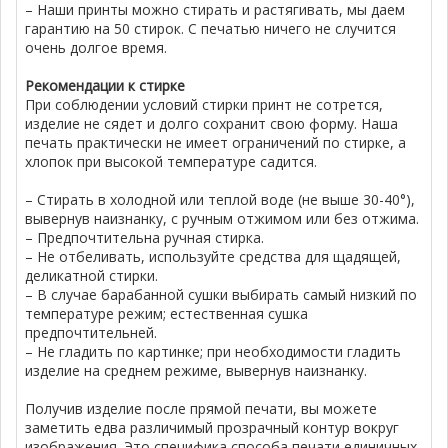
– Наши принты можно стирать и растягивать, мы даем
гарантию на 50 стирок. С печатью ничего не случится
очень долгое время.
Рекомендации к стирке
При соблюдении условий стирки принт не сотрется,
изделие не сядет и долго сохранит свою форму. Наша
печать практически не имеет ограничений по стирке, а
хлопок при высокой температуре садится.
– Стирать в холодной или теплой воде (не выше 30-40°),
вывернув наизнанку, с ручным отжимом или без отжима.
– Предпочтительна ручная стирка.
– Не отбеливать, используйте средства для щадящей,
деликатной стирки.
– В случае барабанной сушки выбирать самый низкий по
температуре режим; естественная сушка
предпочтительней.
– Не гладить по картинке; при необходимости гладить
изделие на среднем режиме, вывернув наизнанку.
Получив изделие после прямой печати, вы можете
заметить едва различимый прозрачный контур вокруг
изображения. Это специфика способа печати единичных