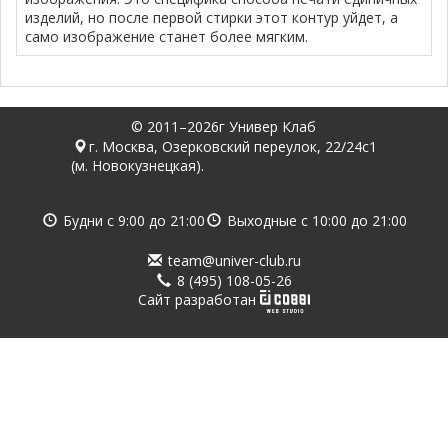
изделий, но после первой стирки этот контур уйдет, а
само изображение станет более мягким.
© 2011–2026г Универ Клаб
г. Москва, Озерковский переулок, 22/24с1
(м. Новокузнецкая).
Будни с
9:00
до
21:00
Выходные с
10:00
до
21:00
team@univer-club.ru
8 (495) 108-05-26
Cайт разработан