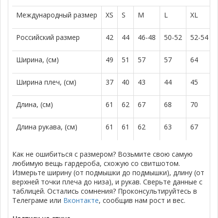
Международный размер
XS
S
M
L
XL
Российский размер
42
44
46-48
50-52
52-54
Ширина, (см)
49
51
57
57
64
Ширина плеч, (см)
37
40
43
44
45
Длина, (см)
61
62
67
68
70
Длина рукава, (см)
61
61
62
63
67
Как не ошибиться с размером? Возьмите свою самую
любимую вещь гардероба, схожую со свитшотом.
Измерьте ширину (от подмышки до подмышки), длину (от
верхней точки плеча до низа), и рукав. Сверьте данные с
таблицей. Остались сомнения? Проконсультируйтесь в
Телеграме или
Вконтакте
, сообщив нам рост и вес.