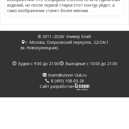
изделий, но после первой стирки этот контур уйдет, а
само изображение станет более мягким.
© 2011–2026г Универ Клаб
г. Москва, Озерковский переулок, 22/24с1
(м. Новокузнецкая).
Будни с
9:00
до
21:00
Выходные с
10:00
до
21:00
team@univer-club.ru
8 (495) 108-05-26
Cайт разработан