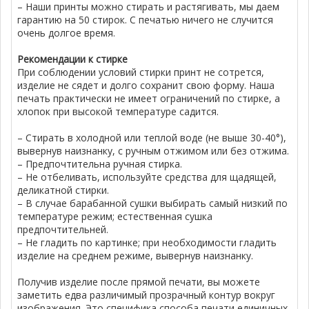
– Наши принты можно стирать и растягивать, мы даем
гарантию на 50 стирок. С печатью ничего не случится
очень долгое время.
Рекомендации к стирке
При соблюдении условий стирки принт не сотрется,
изделие не сядет и долго сохранит свою форму. Наша
печать практически не имеет ограничений по стирке, а
хлопок при высокой температуре садится.
– Стирать в холодной или теплой воде (не выше 30-40°),
вывернув наизнанку, с ручным отжимом или без отжима.
– Предпочтительна ручная стирка.
– Не отбеливать, используйте средства для щадящей,
деликатной стирки.
– В случае барабанной сушки выбирать самый низкий по
температуре режим; естественная сушка
предпочтительней.
– Не гладить по картинке; при необходимости гладить
изделие на среднем режиме, вывернув наизнанку.
Получив изделие после прямой печати, вы можете
заметить едва различимый прозрачный контур вокруг
изображения. Это специфика способа печати единичных