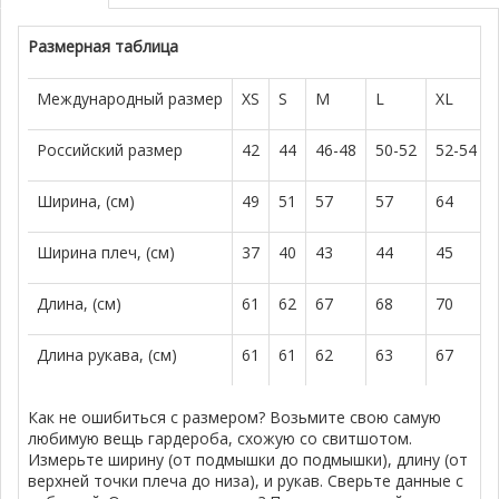
Размерная таблица
Международный размер
XS
S
M
L
XL
Российский размер
42
44
46-48
50-52
52-54
Ширина, (см)
49
51
57
57
64
Ширина плеч, (см)
37
40
43
44
45
Длина, (см)
61
62
67
68
70
Длина рукава, (см)
61
61
62
63
67
Как не ошибиться с размером? Возьмите свою самую
любимую вещь гардероба, схожую со свитшотом.
Измерьте ширину (от подмышки до подмышки), длину (от
верхней точки плеча до низа), и рукав. Сверьте данные с