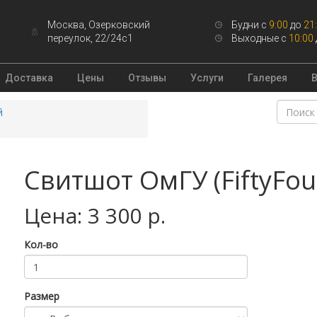
Москва, Озерковский
Будни с
9:00
до
21
переулок, 22/24с1
Выходные с
10:00
Доставка
Цены
Отзывы
Услуги
Галерея
й
Свитшот ОмГУ (FiftyFou
Цена: 3 300 р.
Кол-во
Размер