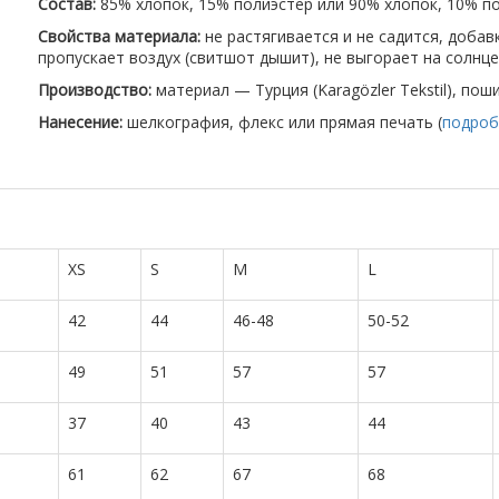
Состав:
85% хлопок, 15% полиэстер или 90% хлопок, 10% по
Свойства материала:
не растягивается и не садится, доба
пропускает воздух (свитшот дышит), не выгорает на солнце
Производство:
материал — Турция (Karagözler Tekstil), пош
Нанесение:
шелкография, флекс или прямая печать (
подроб
XS
S
M
L
42
44
46-48
50-52
49
51
57
57
37
40
43
44
61
62
67
68