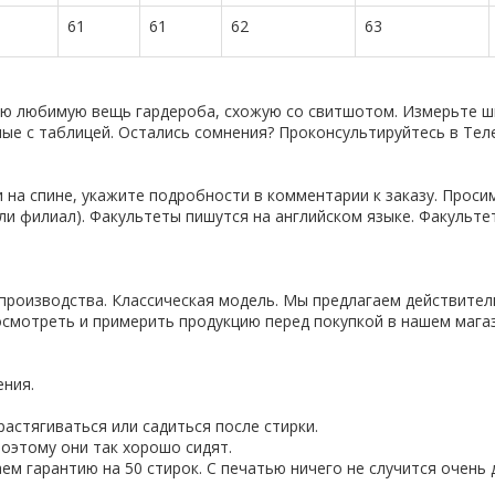
61
61
62
63
ую любимую вещь гардероба, схожую со свитшотом. Измерьте ши
нные с таблицей. Остались сомнения? Проконсультируйтесь в Тел
 на спине, укажите подробности в комментарии к заказу. Проси
ли филиал). Факультеты пишутся на английском языке. Факульте
производства. Классическая модель. Мы предлагаем действител
смотреть и примерить продукцию перед покупкой в нашем магаз
ения.
астягиваться или садиться после стирки.
оэтому они так хорошо сидят.
ем гарантию на 50 стирок. С печатью ничего не случится очень 