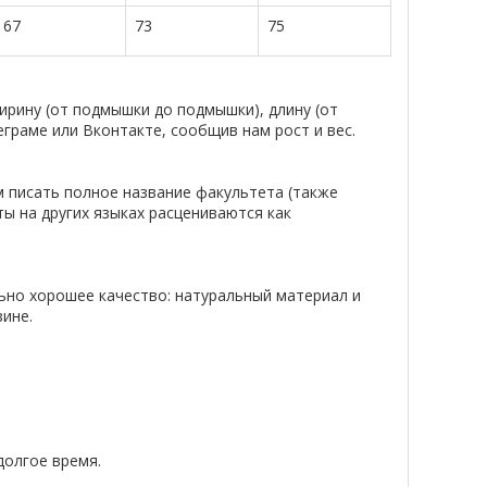
67
73
75
рину (от подмышки до подмышки), длину (от
еграме или Вконтакте, сообщив нам рост и вес.
м писать полное название факультета (также
ты на других языках расцениваются как
ьно хорошее качество: натуральный материал и
ине.
долгое время.