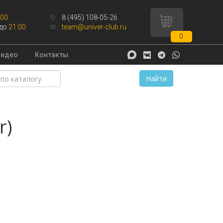
:00
8 (495) 108-05-26
до
21:00
team@univer-club.ru
0
Видео
Контакты
Найти
r)