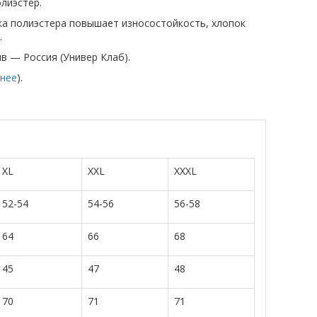
лиэстер.
вка полиэстера повышает износостойкость, хлопок
.
ив — Россия (Универ Клаб).
нее
).
XL
XXL
XXXL
52-54
54-56
56-58
64
66
68
45
47
48
70
71
71