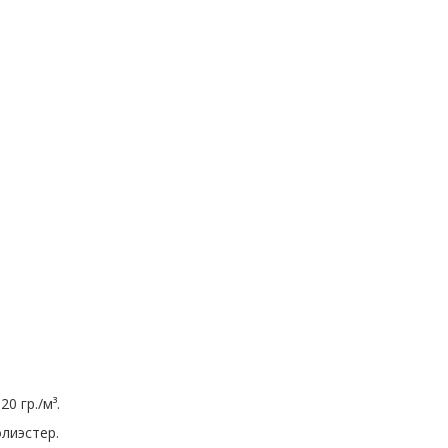
0 гр./м³.
лиэстер.