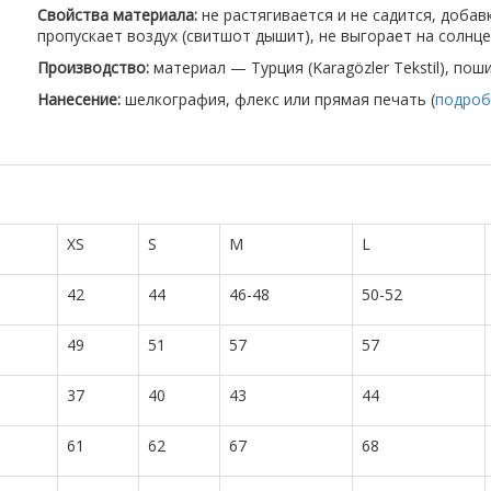
Свойства материала:
не растягивается и не садится, доба
пропускает воздух (свитшот дышит), не выгорает на солнце
Производство:
материал — Турция (Karagözler Tekstil), пош
Нанесение:
шелкография, флекс или прямая печать (
подроб
XS
S
M
L
42
44
46-48
50-52
49
51
57
57
37
40
43
44
61
62
67
68