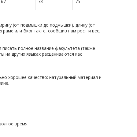
67
73
75
рину (от подмышки до подмышки), длину (от
еграме или Вконтакте, сообщив нам рост и вес.
м писать полное название факультета (также
ты на других языках расцениваются как
ьно хорошее качество: натуральный материал и
ине.
долгое время.