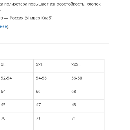
вка полиэстера повышает износостойкость, хлопок
.
ив — Россия (Универ Клаб).
нее
).
XL
XXL
XXXL
52-54
54-56
56-58
64
66
68
45
47
48
70
71
71