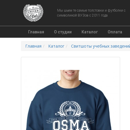
Мы шьем те самые толстовки и футболки с
символикой ВУЗов с 2011 года
Главная
О студии
Каталог
Оплата
Главная
Каталог
Свитшоты учебных заведени