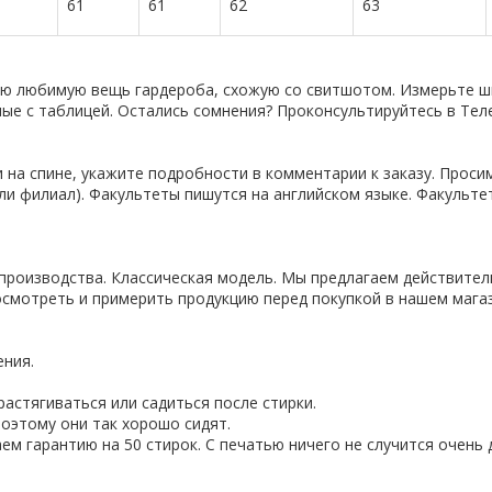
61
61
62
63
ую любимую вещь гардероба, схожую со свитшотом. Измерьте ши
нные с таблицей. Остались сомнения? Проконсультируйтесь в Тел
 на спине, укажите подробности в комментарии к заказу. Проси
ли филиал). Факультеты пишутся на английском языке. Факульте
производства. Классическая модель. Мы предлагаем действител
смотреть и примерить продукцию перед покупкой в нашем магаз
ения.
астягиваться или садиться после стирки.
оэтому они так хорошо сидят.
ем гарантию на 50 стирок. С печатью ничего не случится очень 