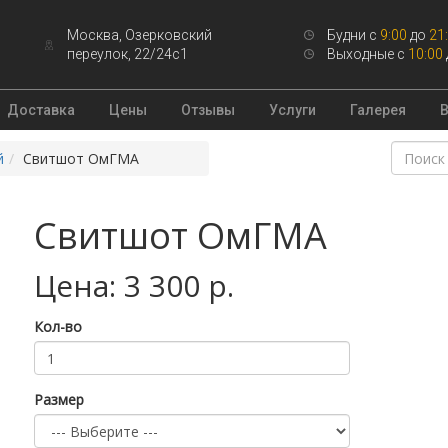
Москва, Озерковский
Будни с
9:00
до
21
переулок, 22/24с1
Выходные с
10:00
Доставка
Цены
Отзывы
Услуги
Галерея
й
Свитшот ОмГМА
Свитшот ОмГМА
Цена: 3 300 р.
Кол-во
Размер