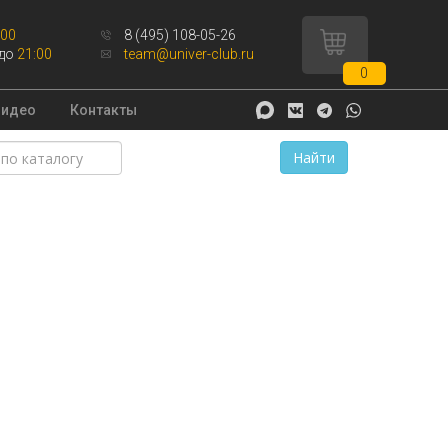
:00
8 (495) 108-05-26
до
21:00
team@univer-club.ru
0
Видео
Контакты
Найти