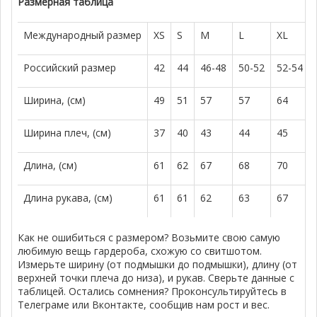
Размерная таблица
Международный размер
XS
S
M
L
XL
Российский размер
42
44
46-48
50-52
52-54
Ширина, (см)
49
51
57
57
64
Ширина плеч, (см)
37
40
43
44
45
Длина, (см)
61
62
67
68
70
Длина рукава, (см)
61
61
62
63
67
Как не ошибиться с размером? Возьмите свою самую
любимую вещь гардероба, схожую со свитшотом.
Измерьте ширину (от подмышки до подмышки), длину (от
верхней точки плеча до низа), и рукав. Сверьте данные с
таблицей. Остались сомнения? Проконсультируйтесь в
Телеграме или Вконтакте, сообщив нам рост и вес.