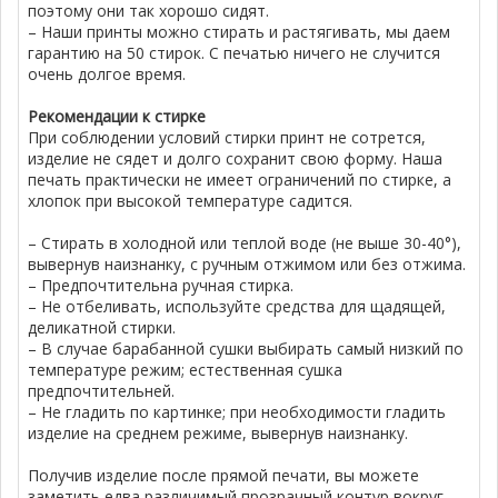
поэтому они так хорошо сидят.
– Наши принты можно стирать и растягивать, мы даем
гарантию на 50 стирок. С печатью ничего не случится
очень долгое время.
Рекомендации к стирке
При соблюдении условий стирки принт не сотрется,
изделие не сядет и долго сохранит свою форму. Наша
печать практически не имеет ограничений по стирке, а
хлопок при высокой температуре садится.
– Стирать в холодной или теплой воде (не выше 30-40°),
вывернув наизнанку, с ручным отжимом или без отжима.
– Предпочтительна ручная стирка.
– Не отбеливать, используйте средства для щадящей,
деликатной стирки.
– В случае барабанной сушки выбирать самый низкий по
температуре режим; естественная сушка
предпочтительней.
– Не гладить по картинке; при необходимости гладить
изделие на среднем режиме, вывернув наизнанку.
Получив изделие после прямой печати, вы можете
заметить едва различимый прозрачный контур вокруг