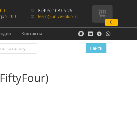
:00
8 (495) 108-05-26
до
21:00
team@univer-club.ru
0
Видео
Контакты
Найти
iftyFour)