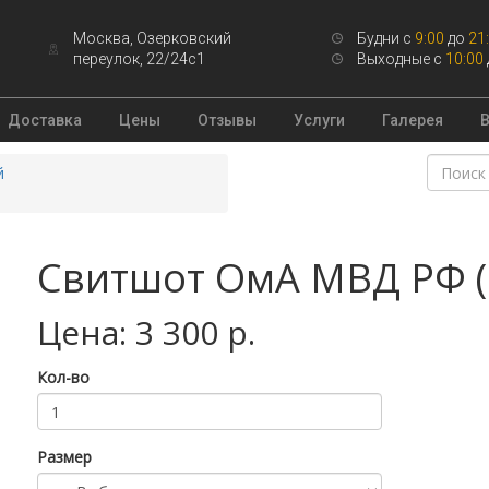
Москва, Озерковский
Будни с
9:00
до
21
переулок, 22/24с1
Выходные с
10:00
Доставка
Цены
Отзывы
Услуги
Галерея
й
Свитшот ОмА МВД РФ (F
Цена: 3 300 р.
Кол-во
Размер