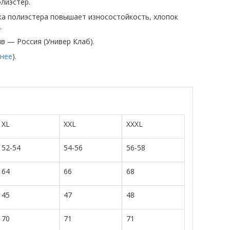
лиэстер.
вка полиэстера повышает износостойкость, хлопок
.
ив — Россия (Универ Клаб).
нее
).
XL
XXL
XXXL
52-54
54-56
56-58
64
66
68
45
47
48
70
71
71