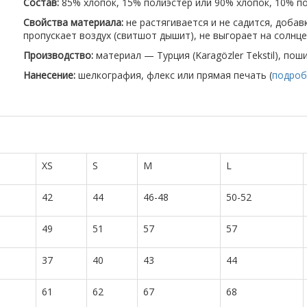
Состав:
85% хлопок, 15% полиэстер или 90% хлопок, 10% по
Свойства материала:
не растягивается и не садится, доба
пропускает воздух (свитшот дышит), не выгорает на солнце
Производство:
материал — Турция (Karagözler Tekstil), пош
Нанесение:
шелкография, флекс или прямая печать (
подроб
XS
S
M
L
42
44
46-48
50-52
49
51
57
57
37
40
43
44
61
62
67
68