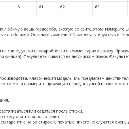
61
61
62
63
ую любимую вещь гардероба, схожую со свитшотом. Измерьте ши
нные с таблицей. Остались сомнения? Проконсультируйтесь в Тел
 на спине, укажите подробности в комментарии к заказу. Проси
ли филиал). Факультеты пишутся на английском языке. Факульте
производства. Классическая модель. Мы предлагаем действител
смотреть и примерить продукцию перед покупкой в нашем магаз
ения.
астягиваться или садиться после стирки.
оэтому они так хорошо сидят.
ем гарантию на 50 стирок. С печатью ничего не случится очень 