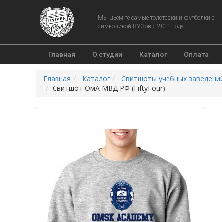
Мы шьем те самые толстовки и футболки с
символикой ВУЗов с 2011 года
Главная
О студии
Каталог
Оплата
Главная
Каталог
Свитшоты учебных заведени
Свитшот ОмА МВД РФ (FiftyFour)