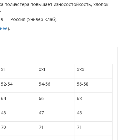
вка полиэстера повышает износостойкость, хлопок
.
ив — Россия (Универ Клаб).
нее
).
XL
XXL
XXXL
52-54
54-56
56-58
64
66
68
45
47
48
70
71
71