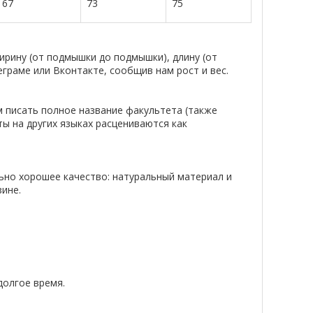
67
73
75
рину (от подмышки до подмышки), длину (от
еграме или Вконтакте, сообщив нам рост и вес.
м писать полное название факультета (также
ты на других языках расцениваются как
ьно хорошее качество: натуральный материал и
ине.
долгое время.