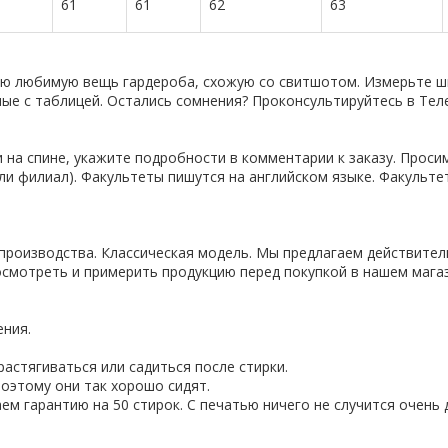
61
61
62
63
ую любимую вещь гардероба, схожую со свитшотом. Измерьте ши
нные с таблицей. Остались сомнения? Проконсультируйтесь в Тел
 на спине, укажите подробности в комментарии к заказу. Проси
ли филиал). Факультеты пишутся на английском языке. Факульте
производства. Классическая модель. Мы предлагаем действител
смотреть и примерить продукцию перед покупкой в нашем магаз
ения.
астягиваться или садиться после стирки.
оэтому они так хорошо сидят.
ем гарантию на 50 стирок. С печатью ничего не случится очень 