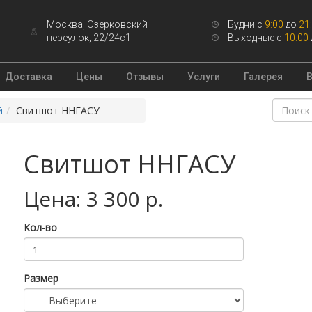
Москва, Озерковский
Будни с
9:00
до
21
переулок, 22/24с1
Выходные с
10:00
Доставка
Цены
Отзывы
Услуги
Галерея
й
Свитшот ННГАСУ
Свитшот ННГАСУ
Цена: 3 300 р.
Кол-во
Размер