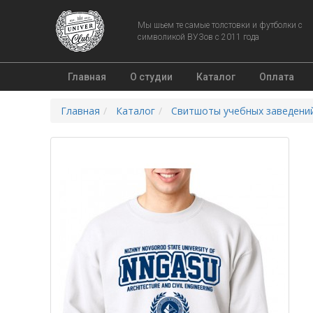
Мы шьем те самые толстовки и футболки с
символикой ВУЗов с 2011 года
Главная
О студии
Каталог
Оплата
Главная
Каталог
Свитшоты учебных заведени