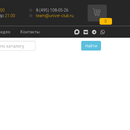
:00
8 (495) 108-05-26
до
21:00
team@univer-club.ru
0
Видео
Контакты
Найти