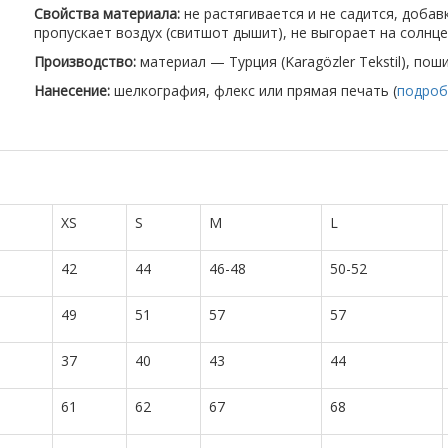
Свойства материала:
не растягивается и не садится, доба
пропускает воздух (свитшот дышит), не выгорает на солнце
Производство:
материал — Турция (Karagözler Tekstil), пош
Нанесение:
шелкография, флекс или прямая печать (
подроб
XS
S
M
L
42
44
46-48
50-52
49
51
57
57
37
40
43
44
61
62
67
68