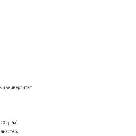
ый университет
0 гр./м³.
лиэстер.