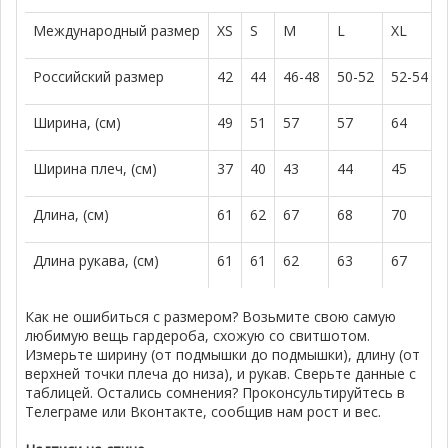
Международный размер
XS
S
M
L
XL
Российский размер
42
44
46-48
50-52
52-54
Ширина, (см)
49
51
57
57
64
Ширина плеч, (см)
37
40
43
44
45
Длина, (см)
61
62
67
68
70
Длина рукава, (см)
61
61
62
63
67
Как не ошибиться с размером? Возьмите свою самую
любимую вещь гардероба, схожую со свитшотом.
Измерьте ширину (от подмышки до подмышки), длину (от
верхней точки плеча до низа), и рукав. Сверьте данные с
таблицей. Остались сомнения? Проконсультируйтесь в
Телеграме или Вконтакте, сообщив нам рост и вес.