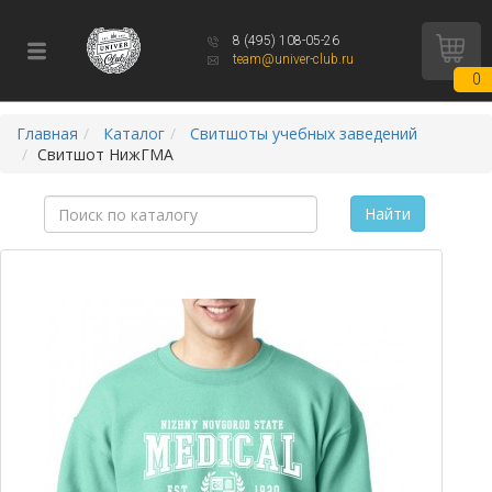
8 (495) 108-05-26
team@univer-club.ru
0
Главная
Каталог
Свитшоты учебных заведений
Свитшот НижГМА
Найти