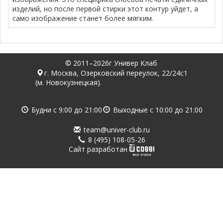
изделий, но после первой стирки этот контур уйдет, а
само изображение станет более мягким.
© 2011–2026г Универ Клаб
г. Москва, Озерковский переулок, 22/24с1
(м. Новокузнецкая).
Будни с
9:00
до
21:00
Выходные с
10:00
до
21:00
team@univer-club.ru
8 (495) 108-05-26
Cайт разработан