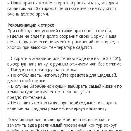
– Наши принты можно стирать и растягивать, мы даем
гарантию на 50 стирок. С печатью ничего не случится
очень долгое время.
Рекомендации к стирке
При соблюдении условий стирки принт не сотрется,
изделие не сядет и долго сохранит свою форму. Наша
печать практически не имеет ограничений по стирке, а
хлопок при высокой температуре садится.
– Стирать в холодной или теплой воде (не выше 30-40°),
вывернув наизнанку, с ручным отжимом или без отжима.
– Предпочтительна ручная стирка.
– Не отбеливать, используйте средства для щадящей,
деликатной стирки.
– В случае барабанной сушки выбирать самый низкий по
температуре режим; естественная сушка
предпочтительней.
– Не гладить по картинке; при необходимости гладить
изделие на среднем режиме, вывернув наизнанку.
Получив изделие после прямой печати, вы можете
заметить едва различимый прозрачный контур вокруг
изображения. Это специфика способа печати единичных