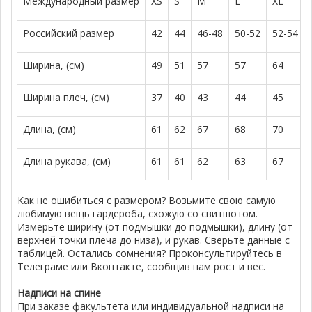
Международный размер
XS
S
M
L
XL
Российский размер
42
44
46-48
50-52
52-54
Ширина, (см)
49
51
57
57
64
Ширина плеч, (см)
37
40
43
44
45
Длина, (см)
61
62
67
68
70
Длина рукава, (см)
61
61
62
63
67
Как не ошибиться с размером? Возьмите свою самую
любимую вещь гардероба, схожую со свитшотом.
Измерьте ширину (от подмышки до подмышки), длину (от
верхней точки плеча до низа), и рукав. Сверьте данные с
таблицей. Остались сомнения? Проконсультируйтесь в
Телеграме или Вконтакте, сообщив нам рост и вес.
Надписи на спине
При заказе факультета или индивидуальной надписи на